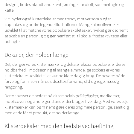
designs, findes blandt andet enhjørninger, axolotl, sommerfugle og
katte.
Vi tilbyder også klisterdekaler med trendy motiver som sløjfer,
cupcakes og andre legende illustrationer. Mange af motiverne er
udviklet til at matche vores populære skoletasker, hvilket gør det nemt
at skabe en personlig og gennemført stil til skole, fritidsaktiviteter eller
udflugter.
Dekaler, der holder længe
Det, der gør vores klistermærker og dekaler ekstra populære, er deres
holdbarhed. I modsætning til mange almindelige stickers er vores
klisterdekaler udviklet til at kunne klare daglig brug. De bevarer både
farve og form, selv når de udsættes for vand, slid og regelmæssig
rengøring.
Derfor passer de perfekt på eksempelvis
drikkeflasker
, madkasser,
mobilcovers og andre genstande, der bruges hver dag. Med vores seje
klistermærker kan børn nemt gøre deres ting mere personlige, samtidig
med at de får et produkt, der holder længe.
Klisterdekaler med den bedste vedhæftning