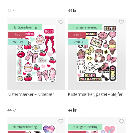
44 kr
44 kr
Hurtigere levering
Hurtigere levering
3 for 2
3 for 2
NYHED!
NYHED!
Klistermærker – Kirsebær
Klistermærker, pastel – Sløjfer
44 kr
44 kr
Hurtigere levering
Hurtigere levering