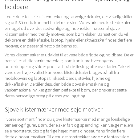
holdbare
Leder du efter seje klistermærker og farverige dekaler, der virkelig skiller
sig ud? Så er du kommet til det rette sted. Vores ark med klisterdekaler
er noget ud over det sædvanlige og indeholder masser af sjove
klistermærker med trendy motiver, som børn elsker. Uanset om du vil
dekorere en drikkeflaske, laptop, hjelm eller
skoletaske
, findes der flere
motiver, der passer til netop dit barns stil.
Vores klistermærker er udviklet til at være både flotte og holdbare. De er
fremstillet af slidstærkt materiale, som kan klare hverdagens
udfordringer og sidder godt fast på de fleste glatte overflader. Takket
være den høje kvalitet kan vores klisterdekaler bruges på alt fra
mobilcovers og laptops til skateboards, støvler, hjelme og
drikkeflasker. De tåler desuden både opvaskemaskine og
vaskemaskine, hvilket gør dem perfekte til børn, der ønsker at sætte
deres personlige præg på deres yndlingsting.
Sjove klistermærker med seje motiver
I vores sortiment finder du sjove klistermærker med mange forskellige
temaer og figurer. Børn, der elsker fart og spænding, kan vælge mellem
seje monstertrucks og farlige hajer, mens dinosaurfans finder flere
flotte dinosaurmotiver. Til dem, der foretrækker søde og fantasifulde