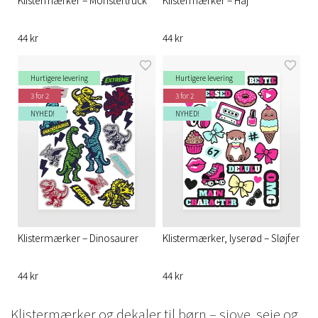
44 kr
44 kr
Hurtigere levering
Hurtigere levering
3 for 2
3 for 2
NYHED!
NYHED!
Klistermærker – Dinosaurer
Klistermærker, lyserød – Sløjfer
44 kr
44 kr
Klistermærker og dekaler til børn – sjove, seje og