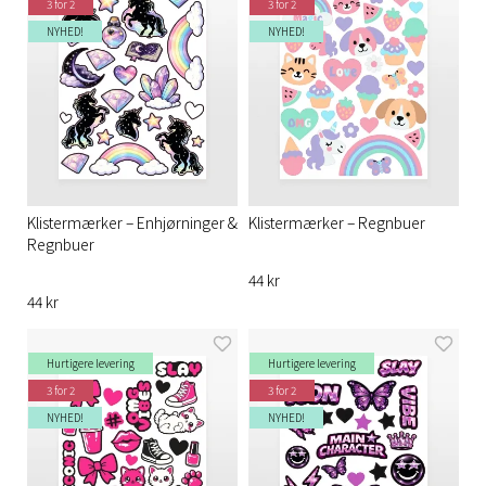
3 for 2
3 for 2
NYHED!
NYHED!
Klistermærker – Enhjørninger &
Klistermærker – Regnbuer
Regnbuer
44 kr
44 kr
Hurtigere levering
Hurtigere levering
3 for 2
3 for 2
NYHED!
NYHED!