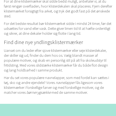
For at dine klistermærker skal sidde bedst muligt, anbefaler vi, at du
først rengør overfladen, hvor klisterdekalen skal placeres. Fjern derefter
klistermærket forsigtigt fra arket, og tryk det godt fast på det ønskede
sted.
For det bedste resultat bør klistermærket sidde i mindst 24 timer, før det
udsættes for vand eller vask. Dette giver limen tid til at hæfte ordentligt
og sikrer, at dine dekaler holder sig flotte i lang tid.
Find dine nye yndlingsklistermærker
Uanset om du leder efter sjove klistermærker eller seje klisterdekaler,
der skiller sig ud, finder du dem hos os. Vælg blandt masser af
populære motiver, og skab en personlig stil på alt fra skoleudstyr til
fritidsting. Med vores slidstærke klistermærker får du både flot design
og lang holdbarhed i samme produkt.
Har du set vores populære navnelapper, som med fordel kan sættes i
tøj, sko og andre ejendele? Vores
navnelapper
fås ligesom vores
klistermærker i forskellige farver og med forskellige motiver, og de
matcher vores
børnerygsække
med de samme motiver.