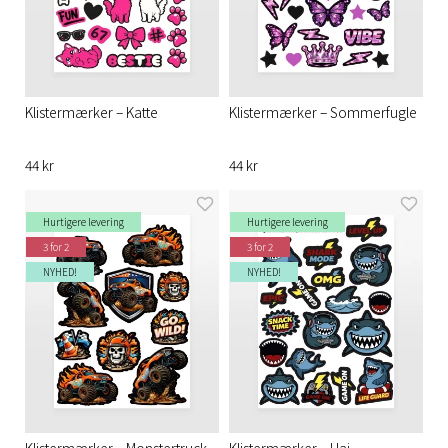
Klistermærker – Katte
Klistermærker – Sommerfugle
44 kr
44 kr
Hurtigere levering
Hurtigere levering
3 for 2
3 for 2
NYHED!
NYHED!
Klistermærker – Monstertruck
Klistermærker – Haj