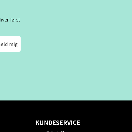
iver først
meld mig
KUNDESERVICE