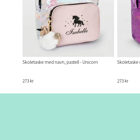
Skoletaske med navn, pastell - Unicorn
Skoletaske 
273 kr
273 kr