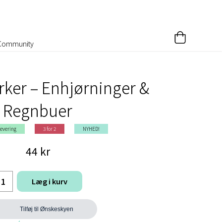
Community
rker – Enhjørninger &
Regnbuer
levering
3 for 2
NYHED!
44 kr
Læg i kurv
Tilføj til Ønskeskyen