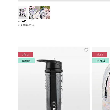
Vare-ID:
Minidekaler-10
3 for 2
3 for 2
NYHED!
NYHED!