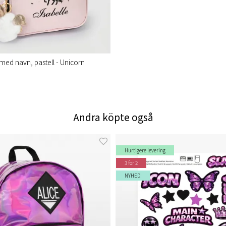
med navn, pastell - Unicorn
Andra köpte også
Hurtigere levering
3 for 2
NYHED!