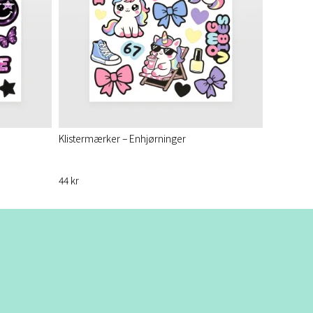
Klistermærker – Enhjørninger
44 kr