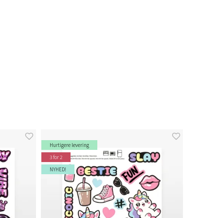
Hurtigere levering
3 for 2
NYHED!