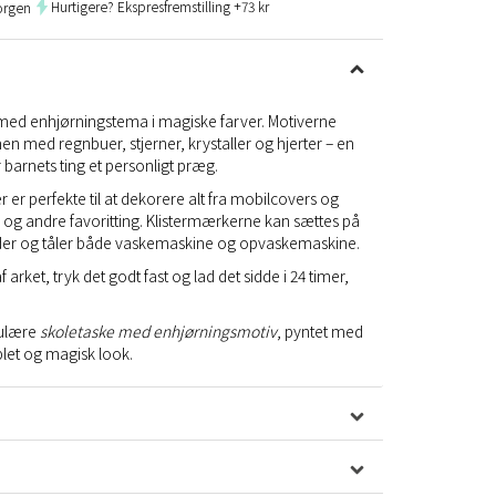
Hurtigere? Ekspresfremstilling +73 kr
orgen
d enhjørningstema i magiske farver. Motiverne
n med regnbuer, stjerner, krystaller og hjerter – en
r barnets ting et personligt præg.
er perfekte til at dekorere alt fra mobilcovers og
e og andre favoritting. Klistermærkerne kan sættes på
lader og tåler både vaskemaskine og opvaskemaskine.
 arket, tryk det godt fast og lad det sidde i 24 timer,
pulære
skoletaske med enhjørningsmotiv
, pyntet med
plet og magisk look.