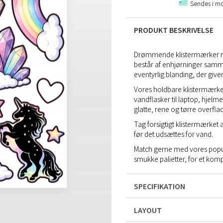
Sendes i m
PRODUKT BESKRIVELSE
Drømmende klistermærker me
består af enhjørninger samme
eventyrlig blanding, der give
Vores holdbare klistermærker 
vandflasker til laptop, hjelm
glatte, rene og tørre overf
Tag forsigtigt klistermærket af
før det udsættes for vand.
Match gerne med vores po
smukke palietter, for et kom
SPECIFIKATION
LAYOUT