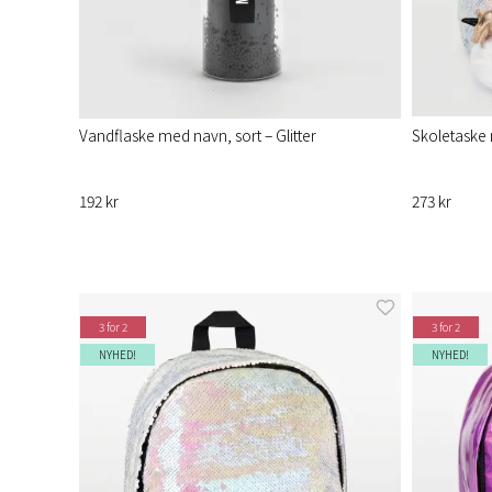
Vandflaske med navn, sort – Glitter
Skoletaske 
192 kr
273 kr
3 for 2
3 for 2
NYHED!
NYHED!