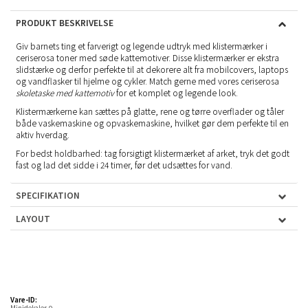
PRODUKT BESKRIVELSE
Giv barnets ting et farverigt og legende udtryk med klistermærker i
ceriserosa toner med søde kattemotiver. Disse klistermærker er ekstra
slidstærke og derfor perfekte til at dekorere alt fra mobilcovers, laptops
og vandflasker til hjelme og cykler. Match gerne med vores ceriserosa
skoletaske med kattemotiv
for et komplet og legende look.
Klistermærkerne kan sættes på glatte, rene og tørre overflader og tåler
både vaskemaskine og opvaskemaskine, hvilket gør dem perfekte til en
aktiv hverdag.
For bedst holdbarhed: tag forsigtigt klistermærket af arket, tryk det godt
fast og lad det sidde i 24 timer, før det udsættes for vand.
SPECIFIKATION
LAYOUT
Vare-ID:
Minidekaler-9