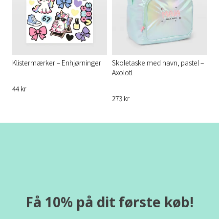
Klistermærker – Enhjørninger
Skoletaske med navn, pastel –
Axolotl
44 kr
273 kr
Få 10% på dit første køb!