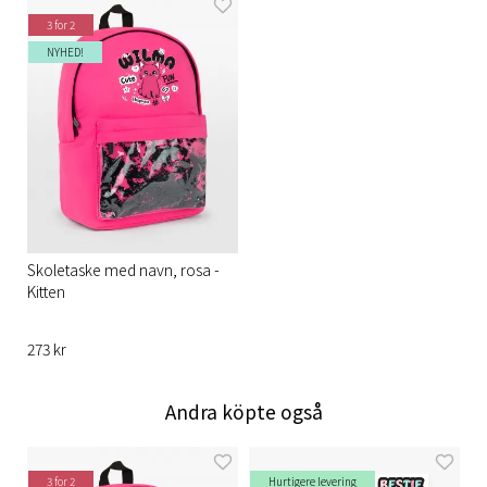
3 for 2
NYHED!
Skoletaske med navn, rosa -
Kitten
273 kr
Andra köpte også
3 for 2
Hurtigere levering