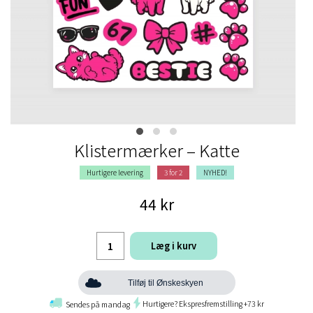
Klistermærker – Katte
Hurtigere levering
3 for 2
NYHED!
44 kr
Læg i kurv
Tilføj til Ønskeskyen
Hurtigere? Ekspresfremstilling +73 kr
Sendes på mandag