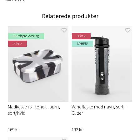
Relaterede produkter
Hurtigere levering
3 for 2
3 for 2
NYHED!
Madkasse i silikone til børn,
Vandflaske med navn, sort –
sort/hvid
Glitter
169 kr
192 kr