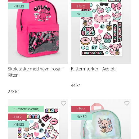
NYHED!
3 for 2
NYHED!
Skoletaske med navn, rosa -
Klistermærker – Axolotl
Kitten
44 kr
273 kr
Hurtigere levering
3 for 2
3 for 2
NYHED!
NYHED!