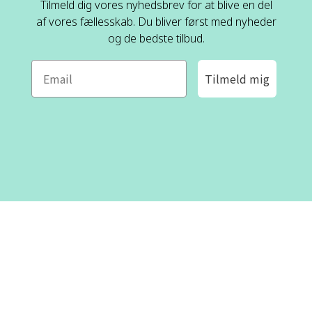
Tilmeld dig vores nyhedsbrev for at blive en del
af vores fællesskab. Du bliver først med nyheder
og de bedste tilbud.
Tilmeld mig
ROFA DESIGN
KUNDESERVICE
📝
Skriv til os
Kontakt os
📞 Telefon: +46 8-530 434 10
(svensk og engelsk)