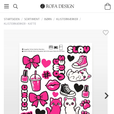
STARTSIDEN
/
SORTIMENT
/
BØRN
/
KLISTERMÆRKER
/
KLISTERMÆRKER – KATTE