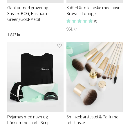
Gant ur med gravering,
Kuffert & toilettaske med navn,
Sussex-BCG, Eastham -
Brown - Lounge
Green/Gold-Metal
(1)
961 kr
1 843 kr
Pyjamas med navn og
Sminkebørstesæt & Parfume
hårklemme, sort - Script
refillflaske