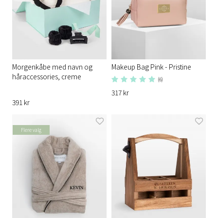
Morgenkåbe med navn og
Makeup Bag Pink - Pristine
håraccessories, creme
(6)
317 kr
391 kr
Flere valg