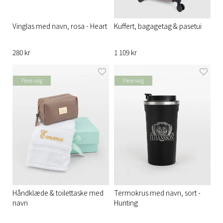
Vinglas med navn, rosa - Heart
Kuffert, bagagetag & pasetui
280 kr
1 109 kr
Flere valg
Flere valg
Håndklæde & toilettaske med
Termokrus med navn, sort -
navn
Hunting