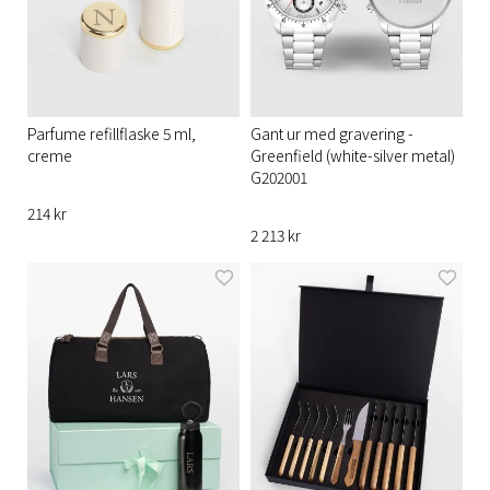
Parfume refillflaske 5 ml,
Gant ur med gravering -
creme
Greenfield (white-silver metal)
G202001
214 kr
2 213 kr