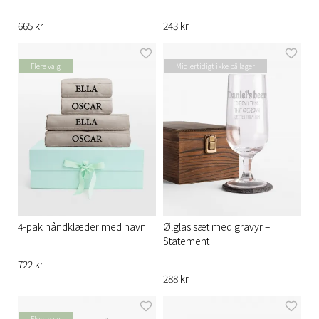
665 kr
243 kr
Flere valg
Midlertidigt ikke på lager
4-pak håndklæder med navn
Ølglas sæt med gravyr –
Statement
722 kr
288 kr
Flere valg