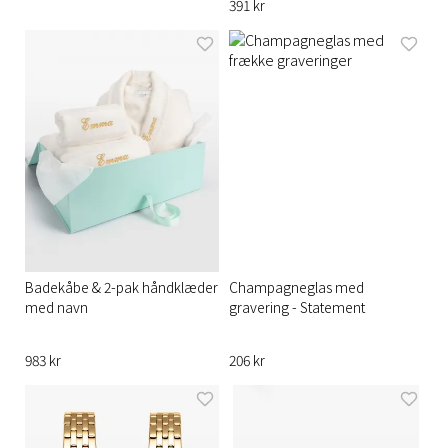
391 kr
Badekåbe & 2-pak håndklæder
Champagneglas med
med navn
gravering - Statement
983 kr
206 kr