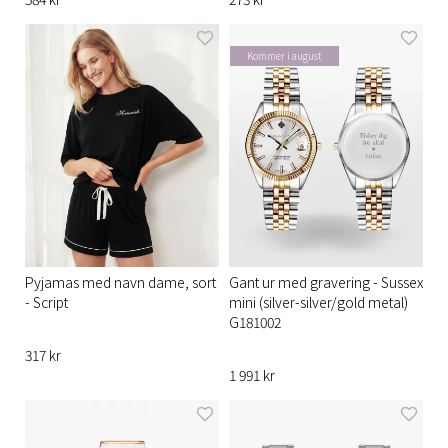
Kommer i august
Pyjamas med navn dame, sort
Gant ur med gravering - Sussex
- Script
mini (silver-silver/gold metal)
G181002
317 kr
1 991 kr