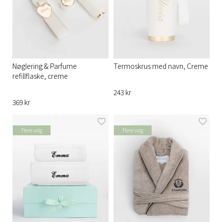
Nøglering & Parfume
Termoskrus med navn, Creme
refillflaske, creme
243 kr
369 kr
Flere valg
Flere valg