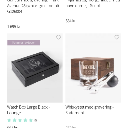
Avenue 28 (white-gold metal)
navn dame, - Script
G126004
584 kr
1 695 kr
Kommer i oktober
Watch Box Large Black -
Whiskysæt med gravering –
Lounge
Statement
(5)
584 kr
273 kr