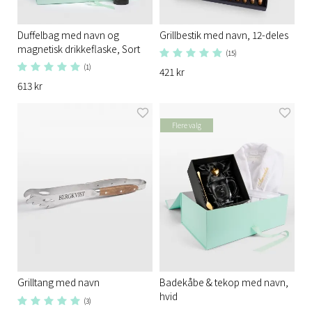
Duffelbag med navn og
Grillbestik med navn, 12-deles
magnetisk drikkeflaske, Sort
(15)
(1)
421 kr
613 kr
Flere valg
Grilltang med navn
Badekåbe & tekop med navn,
hvid
(3)