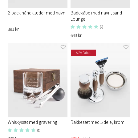
2-pack håndklæder med navn
Badekåbe med navn, sand –
Lounge
(2)
391 kr
643 kr
50% Rabat
Whiskysæt med gravering
Rakkesæt med 5 dele, krom
(1)