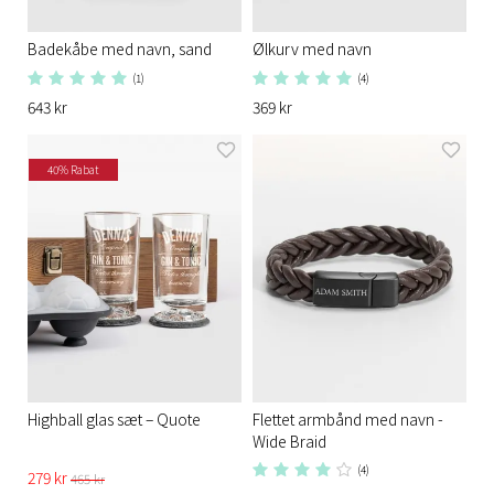
Badekåbe med navn, sand
Ølkurv med navn
(1)
(4)
643 kr
369 kr
40% Rabat
Highball glas sæt – Quote
Flettet armbånd med navn -
Wide Braid
(4)
279 kr
465 kr