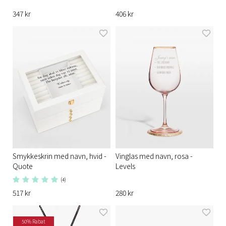
347 kr
406 kr
Smykkeskrin med navn, hvid -
Vinglas med navn, rosa -
Quote
Levels
(4)
517 kr
280 kr
50% Rabat