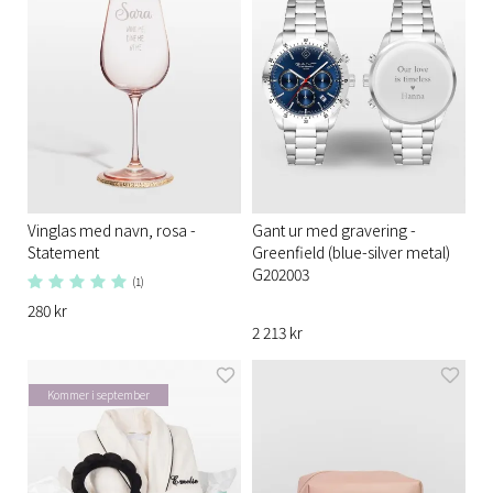
Vinglas med navn, rosa -
Gant ur med gravering -
Statement
Greenfield (blue-silver metal)
G202003
(1)
280 kr
2 213 kr
Kommer i september