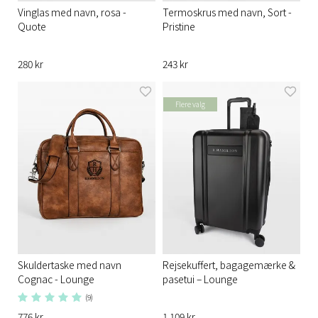
Vinglas med navn, rosa -
Termoskrus med navn, Sort -
Quote
Pristine
280 kr
243 kr
Flere valg
Skuldertaske med navn
Rejsekuffert, bagagemærke &
Cognac - Lounge
pasetui – Lounge
(9)
776 kr
1 109 kr