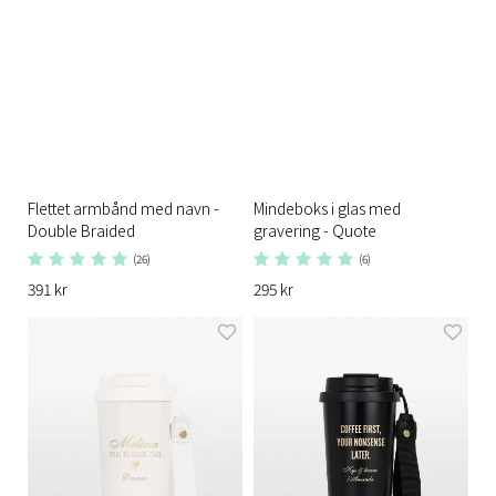
Flettet armbånd med navn -
Mindeboks i glas med
Double Braided
gravering - Quote
(26)
(6)
391 kr
295 kr