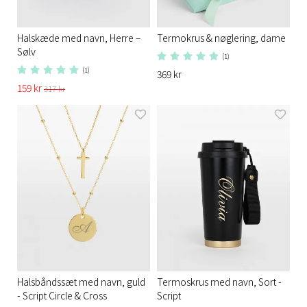
Halskæde med navn, Herre –
Termokrus & nøglering, dame
Sølv
(1)
(1)
369 kr
159 kr
317 kr
Halsbåndssæt med navn, guld
Termoskrus med navn, Sort -
- Script Circle & Cross
Script