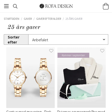
STARTSIDEN
/
GAVER
/
GAVER EFTER ALDER
/
25 ÅRS GAVER
25 års gaver
Sorter
efter
Kommer i september
Gant ur med gravering - Park
Pyjamas og morgenkåbe med