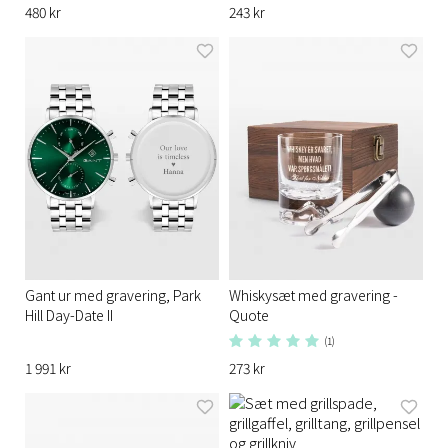
480 kr
243 kr
Gant ur med gravering, Park
Whiskysæt med gravering -
Hill Day-Date II
Quote
(1)
1 991 kr
273 kr