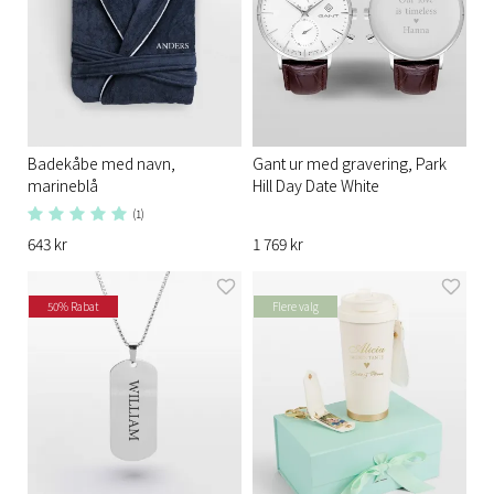
Badekåbe med navn,
Gant ur med gravering, Park
marineblå
Hill Day Date White
(1)
643 kr
1 769 kr
50% Rabat
Flere valg