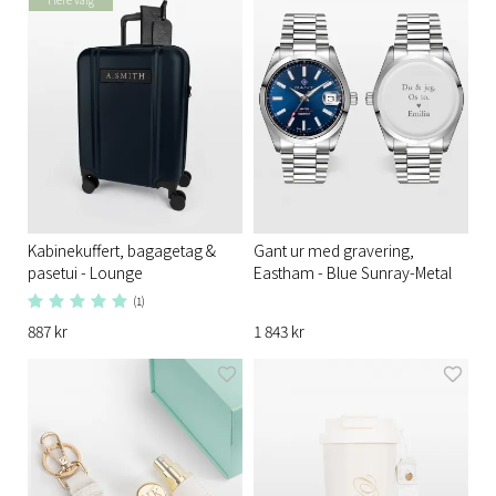
Kabinekuffert, bagagetag &
Gant ur med gravering,
pasetui - Lounge
Eastham - Blue Sunray-Metal
(1)
887 kr
1 843 kr