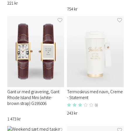
221 kr
754 kr
Gant ur med gravering, Gant
Termoskrus med navn, Creme
Rhode Island Mini (white-
- Statement
brown strap) G195006
(1)
243 kr
1 473 kr