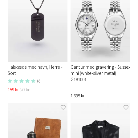
Halskæde med navn, Herre -
Gant ur med gravering - Sussex
Sort
mini (white-silver metal)
G181001
(2)
159 kr
317 kr
1 695 kr