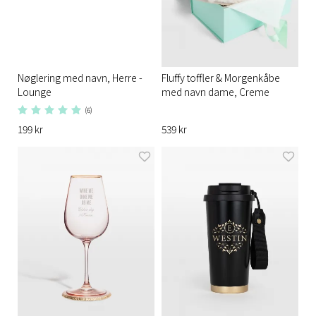
Nøglering med navn, Herre -
Fluffy toffler & Morgenkåbe
Lounge
med navn dame, Creme
(6)
199 kr
539 kr