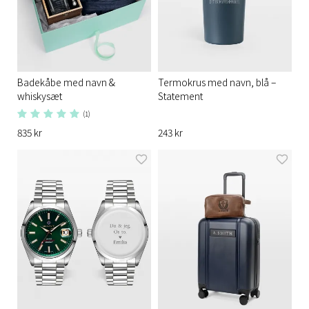
Badekåbe med navn &
Termokrus med navn, blå –
whiskysæt
Statement
(1)
835 kr
243 kr