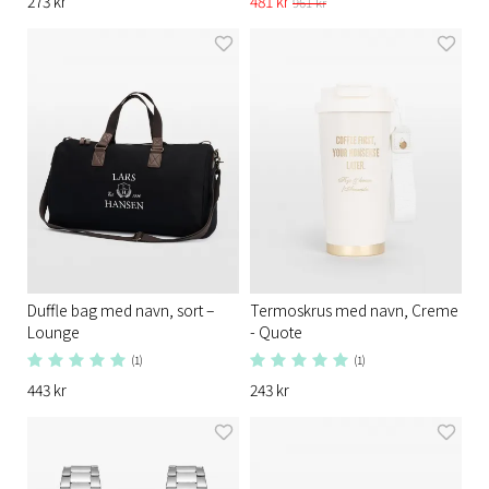
273 kr
481 kr
961 kr
Duffle bag med navn, sort –
Termoskrus med navn, Creme
Lounge
- Quote
(1)
(1)
443 kr
243 kr