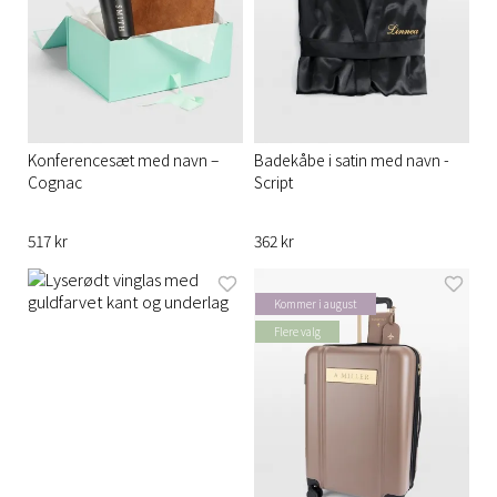
Konferencesæt med navn –
Badekåbe i satin med navn -
Cognac
Script
517 kr
362 kr
Kommer i august
Flere valg