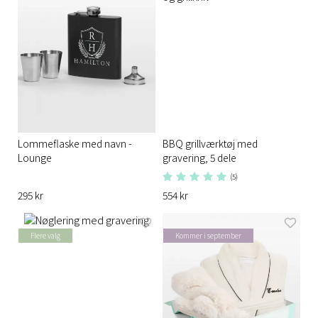
Lommeflaske med navn -
BBQ grillværktøj med
Lounge
gravering, 5 dele
(5)
295 kr
554 kr
Flere valg
Kommer i september