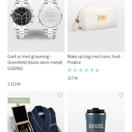
Gant ur med gravering -
Make up bag med navn, hvid -
Greenfield (black-silver metal)
Pristine
G202002
(1)
317 kr
2 213 kr
Flere valg