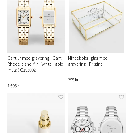
Gant ur med gravering - Gant
Mindeboks i glas med
Rhode Island Mini (white - gold
gravering - Pristine
metal) G195002
295 kr
1 695 kr