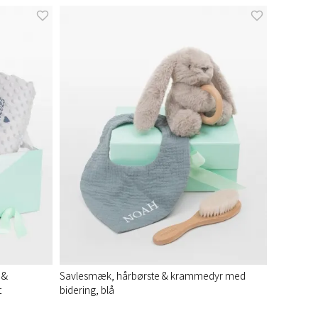
 &
Savlesmæk, hårbørste & krammedyr med
t
bidering, blå