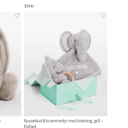
354 kr
n
Nusseklud & krammedyr med bidering, grå –
Elefant