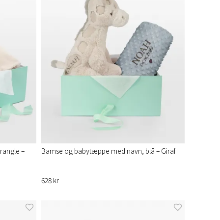
rangle –
Bamse og babytæppe med navn, blå – Giraf
628 kr