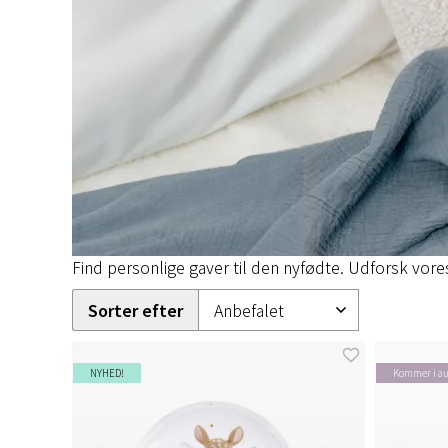
Find personlige gaver til den nyfødte. Udforsk vores
Sorter efter
NYHED!
Kommer i au