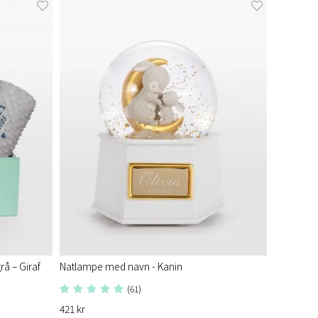
å – Giraf
Natlampe med navn - Kanin
(61)
421 kr