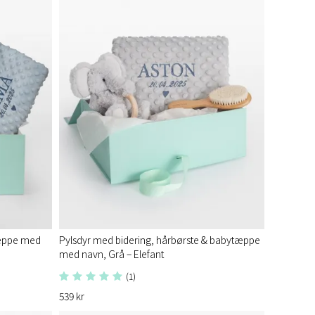
tæppe med
Pylsdyr med bidering, hårbørste & babytæppe
med navn, Grå – Elefant
(1)
539 kr