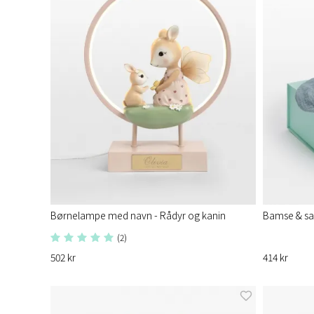
Børnelampe med navn - Rådyr og kanin
Bamse & sa
(2)
502 kr
414 kr