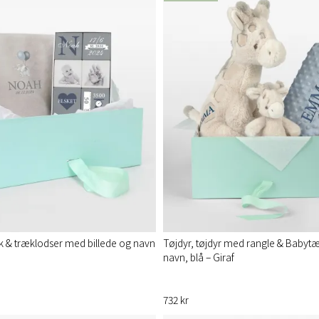
 & træklodser med billede og navn
Tøjdyr, tøjdyr med rangle & Baby
navn, blå – Giraf
732 kr