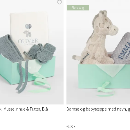
Flere valg
 Musselinhue & Futter, Blå
Bamse og babytæppe med navn, gr
628 kr