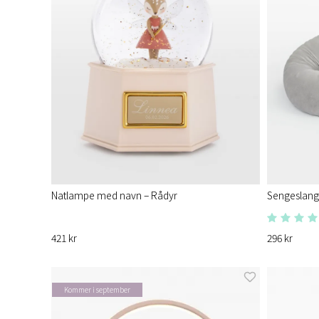
Natlampe med navn – Rådyr
Sengeslange
421 kr
296 kr
Kommer i september