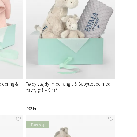
idering &
Tøjdyr, tøjdyr med rangle & Babytæppe med
navn, grå – Giraf
732 kr
Flere valg