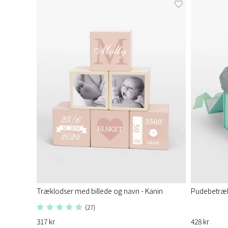
Træklodser med billede og navn - Kanin
Pudebetræk,
(27)
317 kr
428 kr