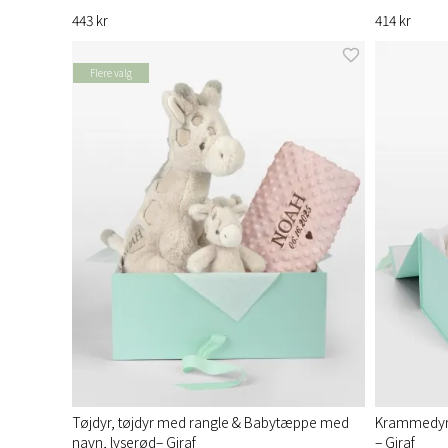
443 kr
414 kr
Flere valg
Tøjdyr, tøjdyr med rangle & Babytæppe med
Krammedyr 
navn, lyserød– Giraf
– Giraf