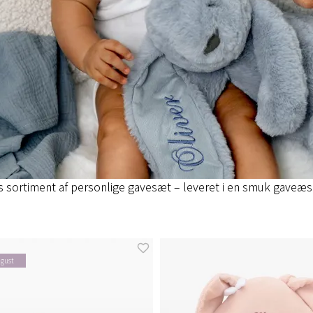
 sortiment af personlige gavesæt – leveret i en smuk gaveæske,
gust