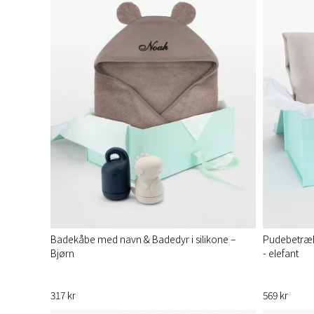
Badekåbe med navn & Badedyr i silikone –
Pudebetræk
Bjørn
- elefant
317 kr
569 kr