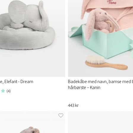
, Elefant - Dream
Badekåbe med navn, bamse med b
hårbørste – Kanin
(4)
443 kr