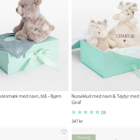
vlesmæk med navn, blå – Bjørn
Nusseklud med navn & Tøjdyr med 
Giraf
(3)
347 kr
Flere valg