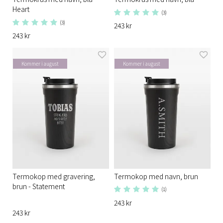
Heart
(3)
(3)
243 kr
243 kr
Kommer i august
Kommer i august
Termokop med gravering,
Termokop med navn, brun
brun - Statement
(1)
243 kr
243 kr