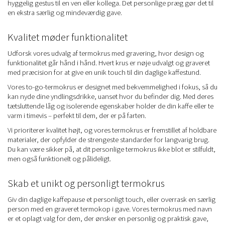
hyggelig gestus til en ven eller kollega. Det personlige præg gør det til
en ekstra særlig og mindeværdig gave.
Kvalitet møder funktionalitet
Udforsk vores udvalg af termokrus med gravering, hvor design og
funktionalitet går hånd i hånd. Hvert krus er nøje udvalgt og graveret
med præcision for at give en unik touch til din daglige kaffestund.
Vores to-go-termokrus er designet med bekvemmelighed i fokus, så du
kan nyde dine yndlingsdrikke, uanset hvor du befinder dig. Med deres
tætsluttende låg og isolerende egenskaber holder de din kaffe eller te
varm i timevis – perfekt til dem, der er på farten.
Vi prioriterer kvalitet højt, og vores termokrus er fremstillet af holdbare
materialer, der opfylder de strengeste standarder for langvarig brug.
Du kan være sikker på, at dit personlige termokrus ikke blot er stilfuldt,
men også funktionelt og pålideligt.
Skab et unikt og personligt termokrus
Giv din daglige kaffepause et personligt touch, eller overrask en særlig
person med en graveret termokop i gave. Vores termokrus med navn
er et oplagt valg for dem, der ønsker en personlig og praktisk gave,