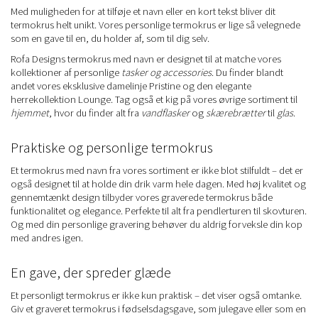
Med muligheden for at tilføje et navn eller en kort tekst bliver dit
termokrus helt unikt. Vores personlige termokrus er lige så velegnede
som en gave til en, du holder af, som til dig selv.
Rofa Designs termokrus med navn er designet til at matche vores
kollektioner af personlige
tasker og accessories
. Du finder blandt
andet vores eksklusive damelinje Pristine og den elegante
herrekollektion Lounge. Tag også et kig på vores øvrige sortiment til
hjemmet
, hvor du finder alt fra
vandflasker
og
skærebrætter
til
glas
.
Praktiske og personlige termokrus
Et termokrus med navn fra vores sortiment er ikke blot stilfuldt – det er
også designet til at holde din drik varm hele dagen. Med høj kvalitet og
gennemtænkt design tilbyder vores graverede termokrus både
funktionalitet og elegance. Perfekte til alt fra pendlerturen til skovturen.
Og med din personlige gravering behøver du aldrig forveksle din kop
med andres igen.
En gave, der spreder glæde
Et personligt termokrus er ikke kun praktisk – det viser også omtanke.
Giv et graveret termokrus i fødselsdagsgave, som julegave eller som en