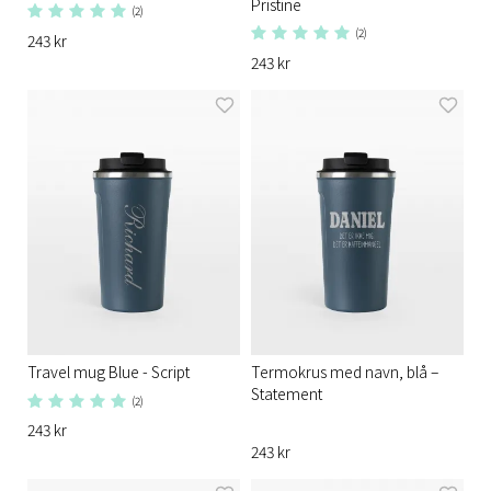
Pristine
(2)
(2)
243 kr
243 kr
Travel mug Blue - Script
Termokrus med navn, blå –
Statement
(2)
243 kr
243 kr