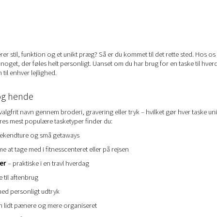
er stil, funktion og et unikt præg? Så er du kommet til det rette sted. Hos os
oget, der føles helt personligt. Uanset om du har brug for en taske til hver
til enhver lejlighed.
og hende
valgfrit navn gennem broderi, gravering eller tryk – hvilket gør hver taske uni
t vores mest populære tasketyper finder du:
weekendture og små getaways
 at tage med i fitnesscenteret eller på rejsen
er
– praktiske i en travl hverdag
e til aftenbrug
med personligt udtryk
n lidt pænere og mere organiseret