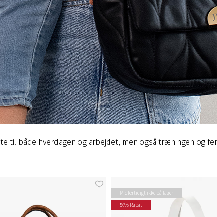
e til både hverdagen og arbejdet, men også træningen og fer
Midlertidigt ikke på lager
50% Rabat