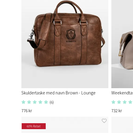
Skuldertaske med navn Brown - Lounge
Weekendtas
(6)
776 kr
732 kr
60% Rabat