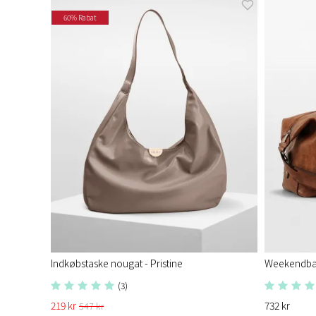
60% Rabat
Indkøbstaske nougat - Pristine​
Weekendba
(3)
219 kr
732 kr
547 kr