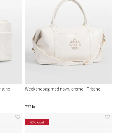
istine
Weekendbag med navn, creme - Pristine
732 kr
60% Rabat