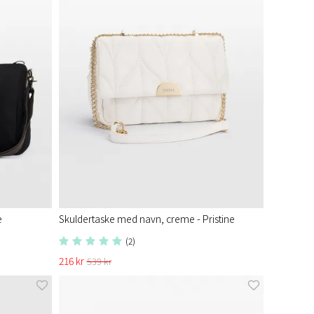
e
Skuldertaske med navn, creme - Pristine​
(2)
216 kr
539 kr