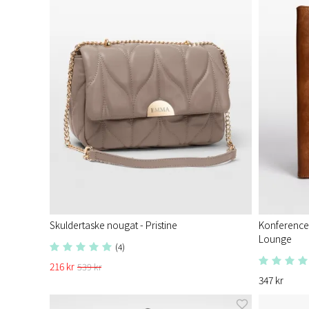
Skuldertaske nougat - Pristine​
Konference
Lounge
(4)
216 kr
539 kr
347 kr