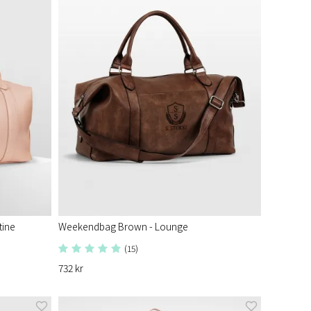
tine
Weekendbag Brown - Lounge
(15)
732 kr