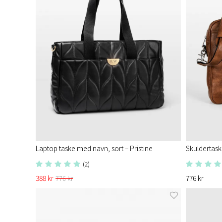
Laptop taske med navn, sort – Pristine
Skuldertas
(2)
388 kr
776 kr
776 kr