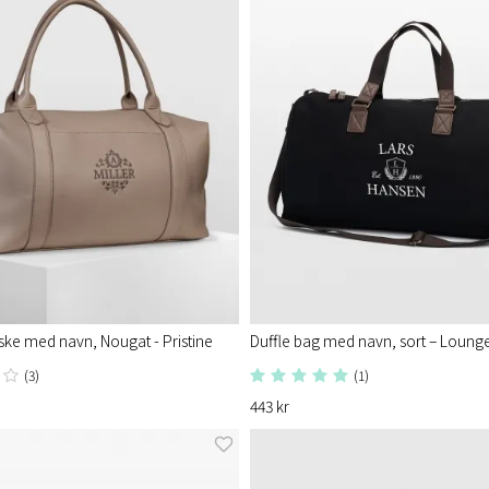
ke med navn, Nougat - Pristine
Duffle bag med navn, sort – Loung
(3)
(1)
443 kr