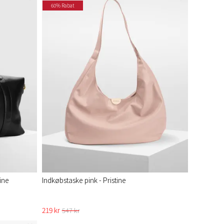
60% Rabat
ine
Indkøbstaske pink - Pristine​
219 kr
547 kr