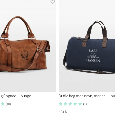
g Cognac - Lounge
Duffle bag med navn, marine – Lo
(40)
(1)
443 kr