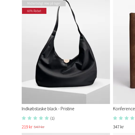
Midlertidigt ikke på lager
60% Rabat
Indkøbstaske black - Pristine​
Konference
(1)
219 kr
347 kr
547 kr