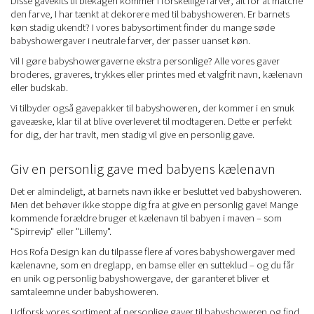
Disse gavekits til blekagen kommer i forskellige farver, alt for at matche
den farve, I har tænkt at dekorere med til babyshoweren. Er barnets
køn stadig ukendt? I vores babysortiment finder du mange søde
babyshowergaver i neutrale farver, der passer uanset køn.
Vil I gøre babyshowergaverne ekstra personlige? Alle vores gaver
broderes, graveres, trykkes eller printes med et valgfrit navn, kælenavn
eller budskab.
Vi tilbyder også gavepakker til babyshoweren, der kommer i en smuk
gaveæske, klar til at blive overleveret til modtageren. Dette er perfekt
for dig, der har travlt, men stadig vil give en personlig gave.
Giv en personlig gave med babyens kælenavn
Det er almindeligt, at barnets navn ikke er besluttet ved babyshoweren.
Men det behøver ikke stoppe dig fra at give en personlig gave! Mange
kommende forældre bruger et kælenavn til babyen i maven – som
"Spirrevip" eller "Lillemy".
Hos Rofa Design kan du tilpasse flere af vores babyshowergaver med
kælenavne, som en dreglapp, en bamse eller en sutteklud – og du får
en unik og personlig babyshowergave, der garanteret bliver et
samtaleemne under babyshoweren.
Udforsk vores sortiment af personlige gaver til babyshoweren og find