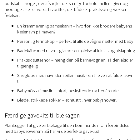
budskab – noget, der afspejler det særlige forhold mellem giver og
modtager. Her er vores favoritter, der både er praktiske og vækker
følelser:
En krammevenlig bamsekanin – hvorfor ikke brodere babyens
kælenavn på maven?
Personlig termokop – perfekt til alle de vågne nætter med baby
Badekåbe med navn – giv mor en følelse af luksus og afslapning
Praktisk suttesnor – hæng den på barnevognen, så den altid er
tilgængelig
Sneglobe med navn der spiller musik - en lille ven at falde i søvn
til
Babymössa i muslin – blød, beskyttende og bedårende
Bløde, strikkede sokker – et must til hver babyshower!
Færdige gavekits til blekagen
Planlægger I at give en blekage til den kommende mor i forbindelse
med babyshoweren? Så har vi de perfekte gavekits!