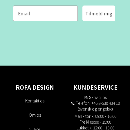
Tilmeld mig
ROFA DESIGN
KUNDESERVICE
📝
Skriv til os
Kontakt os
📞 Telefon: +46 8-530 434 10
(svensk og engelsk)
Om os
Man - tor kl 09:00 - 16:00
Fre kl 09:00 - 15:00
Lukket kl 12:00 - 13:00
Villkor