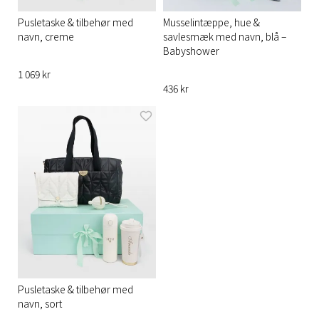
Pusletaske & tilbehør med
Musselintæppe, hue &
navn, creme
savlesmæk med navn, blå –
Babyshower
1 069 kr
436 kr
Pusletaske & tilbehør med
navn, sort