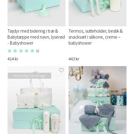
Tøjdyr med bidering i træ &
Termos, sutteholder, bestik &
Babytæppe med navn, lyserød
snacksæt i silikone, creme –
- Babyshower
babyshower
(2)
414 kr
443 kr
Midlertidigt ikke på lager