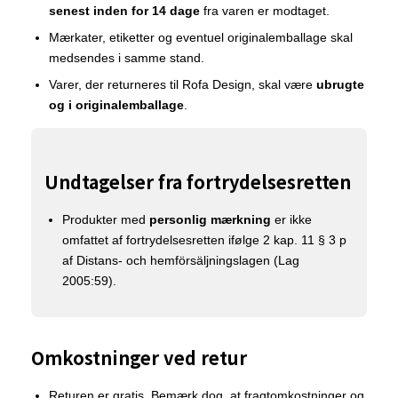
senest inden for 14 dage
fra varen er modtaget.
Mærkater, etiketter og eventuel originalemballage skal
medsendes i samme stand.
Varer, der returneres til Rofa Design, skal være
ubrugte
og i originalemballage
.
Undtagelser fra fortrydelsesretten
Produkter med
personlig mærkning
er ikke
omfattet af fortrydelsesretten ifølge 2 kap. 11 § 3 p
af Distans- och hemförsäljningslagen (Lag
2005:59).
Omkostninger ved retur
Returen er gratis. Bemærk dog, at fragtomkostninger og