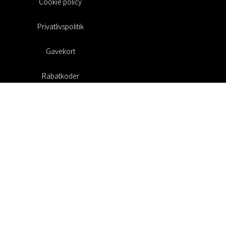
Cookie policy
Privatlivspolitik
Gavekort
Rabatkoder
#RofaDesign
#yesrofadesign
Konkurrence