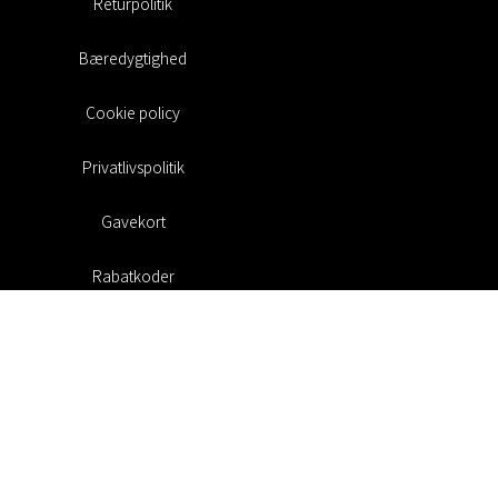
Returpolitik
Bæredygtighed
Cookie policy
Privatlivspolitik
Gavekort
Rabatkoder
#RofaDesign
#yesrofadesign
Konkurrence