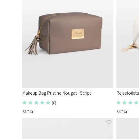
Makeup Bag Pristine Nougat - Script
Rejsetoilett
(6)
317 kr
347 kr