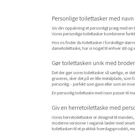
Personlige toilettasker med navn
Giv din oppakning et personligt præg med en to
Vores personlige toilettasker kombinerer funktio
Hos os finder du toilettasker i forskellige stør
dametoilettaske, har vi noget til enhver stil og
Gør toilettasken unik med broderi
Det der gør vores toilettasker så særlige, er d
graveres, sker det på en lille metalplade, som 
personlig – perfekt som gave eller som en invest
En personlig toilettaske med navn passer til ma
Giv en herretoilettaske med pers
Vores herretoilettasker er designet til manden, 
moderne versioner i vegansk læder med smarte
toilettasken til et praktisk hverdagsprodukt, me