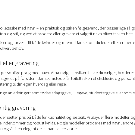
ilettaske med navn – en praktisk og stilren følgesvend, der passer lige så 
n og stil, og ved at brodere eller gravere et valgfrit navn bliver tasken helt 
relser og farver – til både kvinder og mænd. Uanset om du leder efter en herre
 ethvert behov.
 eller gravering
et personlige præg med navn. Afhængigt af hvilken taske du vælger, broderer e
fastgøres på forsiden. Uanset metode får toilettasken et eksklusivt og person
ering til din egen hverdag eller rejse.
nge anledninger: som fødselsdagsgave, julegave, studentergave eller som en de
onlig gravering
der sætter pris på både funktionalitet og æstetik. Vi tilbyder flere modeller og
 inderlommer og robust lynlås. Nogle modeller broderes med navn, andre g
n også til en elegant del af hans accessories.