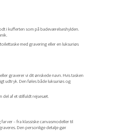
godt i kufferten som på badeværelseshylden.
unik.
toilettaske med gravering eller en luksuriøs
ller graverer vi dit ønskede navn. Hvis tasken
ligt udtryk. Den føles både luksuriøs og
l af et stilfuldt rejsesæt.
 farver – fra klassiske canvasmodeller til
raveres. Den personlige detalje gør