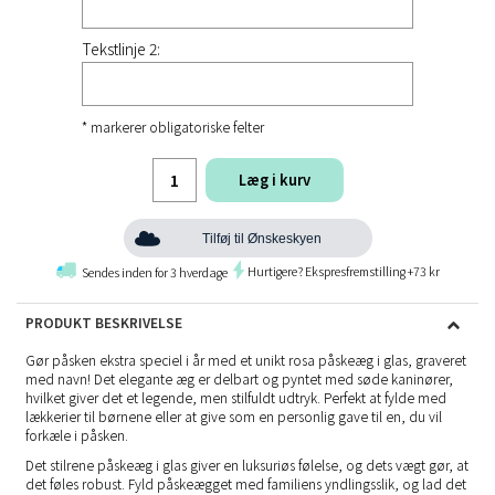
Tekstlinje 2:
* markerer obligatoriske felter
Læg i kurv
Tilføj til Ønskeskyen
Hurtigere? Ekspresfremstilling +73 kr
Sendes inden for 3 hverdage
PRODUKT BESKRIVELSE
Gør påsken ekstra speciel i år med et unikt rosa påskeæg i glas, graveret
med navn! Det elegante æg er delbart og pyntet med søde kaninører,
hvilket giver det et legende, men stilfuldt udtryk. Perfekt at fylde med
lækkerier til børnene eller at give som en personlig gave til en, du vil
forkæle i påsken.
Det stilrene påskeæg i glas giver en luksuriøs følelse, og dets vægt gør, at
det føles robust. Fyld påskeægget med familiens yndlingsslik, og lad det