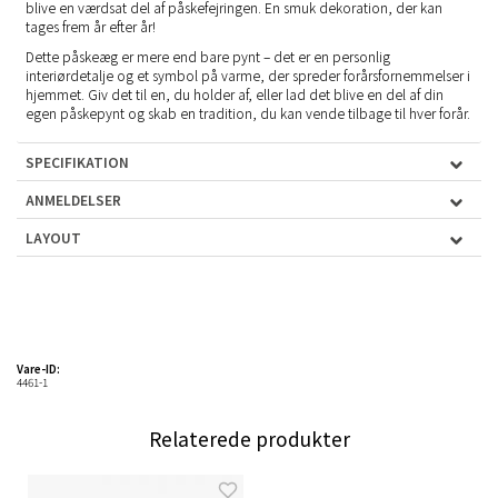
blive en værdsat del af påskefejringen. En smuk dekoration, der kan
tages frem år efter år!
Dette påskeæg er mere end bare pynt – det er en personlig
interiørdetalje og et symbol på varme, der spreder forårsfornemmelser i
hjemmet. Giv det til en, du holder af, eller lad det blive en del af din
egen påskepynt og skab en tradition, du kan vende tilbage til hver forår.
SPECIFIKATION
ANMELDELSER
LAYOUT
Vare-ID:
4461-1
Relaterede produkter