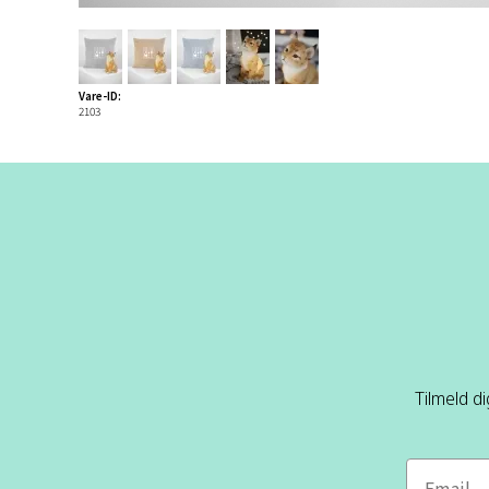
Vare-ID:
2103
Tilmeld d