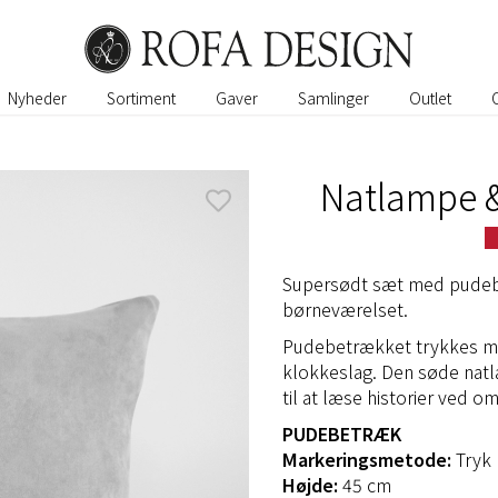
Nyheder
Sortiment
Gaver
Samlinger
Outlet
Natlampe 
Supersødt sæt med pudebet
børneværelset.
Pudebetrækket trykkes me
klokkeslag. Den søde natl
til at læse historier ved o
PUDEBETRÆK
Markeringsmetode:
Tryk
Højde:
45 cm