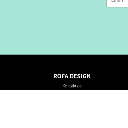
ROFA DESIGN
Kontakt os
Om os
Villkor
Returpolitik
Bæredygtighed
Cookie policy