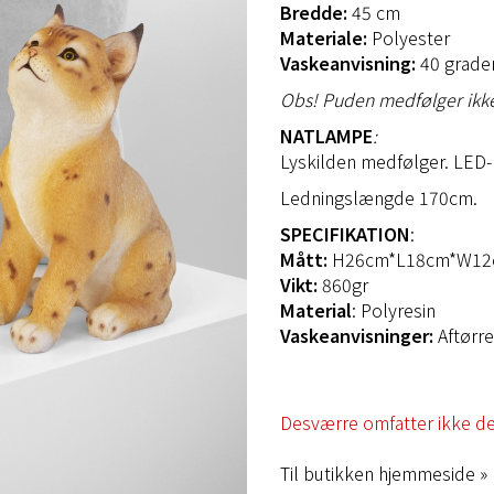
Bredde:
45 cm
Materiale:
Polyester
Vaskeanvisning:
40 grade
Obs! Puden medfølger ikk
NATLAMPE
:
Lyskilden medfølger. LED-
Ledningslængde 170cm.
SPECIFIKATION
:
Mått:
H26cm*L18cm*W12
Vikt:
​ 860gr
Material
:​ Polyresin​
Vaskeanvisninger:
Aftørr
Desværre omfatter ikke det
Til butikken hjemmeside »