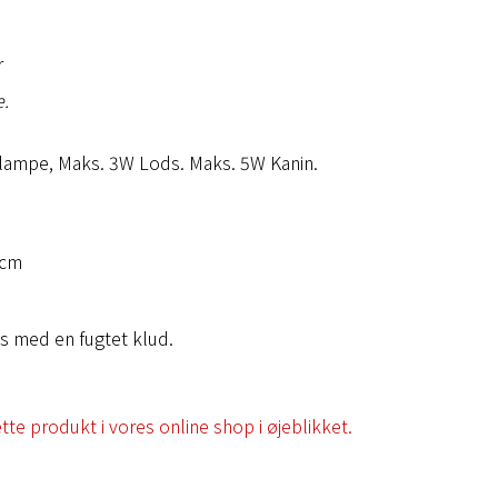
r
e.
lampe, Maks. 3W Lods. Maks. 5W Kanin.
cm​
es med en fugtet klud.
te produkt i vores online shop i øjeblikket.