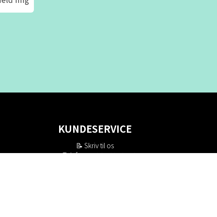
KUNDESERVICE
📝
Skriv til os
📞 Telefon: +46 8-530 434 10
(svensk og engelsk)
Man - tor kl 09:00 - 16:00
Fre kl 09:00 - 15:00
Lukket kl 12:00 - 13:00