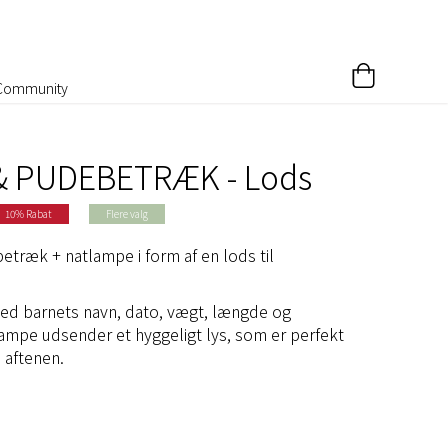
Community
& PUDEBETRÆK - Lods
10% Rabat
Flere valg
ræk + natlampe i form af en lods til
d barnets navn, dato, vægt, længde og
ampe udsender et hyggeligt lys, som er perfekt
m aftenen.