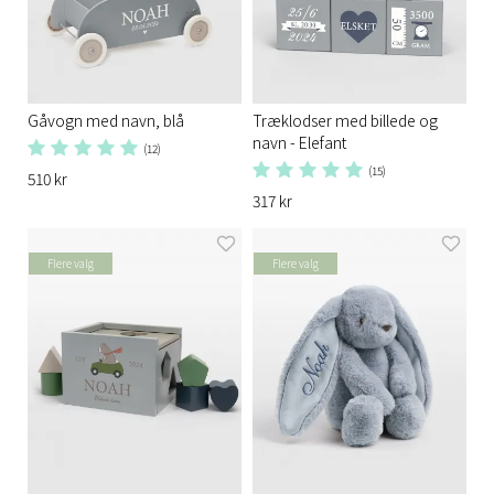
Gåvogn med navn, blå
Træklodser med billede og
navn - Elefant
(12)
(15)
510 kr
317 kr
Flere valg
Flere valg