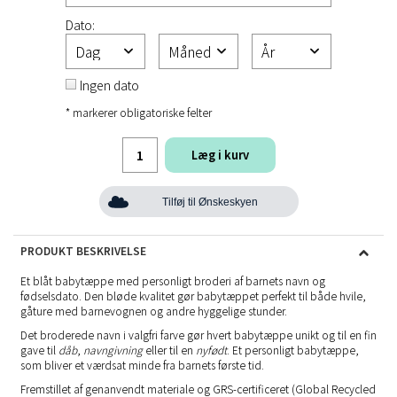
Dato:
Ingen dato
* markerer obligatoriske felter
Læg i kurv
Tilføj til Ønskeskyen
PRODUKT BESKRIVELSE
Et blåt babytæppe med personligt broderi af barnets navn og
fødselsdato. Den bløde kvalitet gør babytæppet perfekt til både hvile,
gåture med barnevognen og andre hyggelige stunder.
Det broderede navn i valgfri farve gør hvert babytæppe unikt og til en fin
gave til
dåb
,
navngivning
eller til en
nyfødt
. Et personligt babytæppe,
som bliver et værdsat minde fra barnets første tid.
Fremstillet af genanvendt materiale og GRS-certificeret (Global Recycled