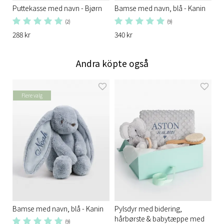
Puttekasse med navn - Bjørn
Bamse med navn, blå - Kanin
(2)
(9)
288 kr
340 kr
Andra köpte også
Flere valg
Bamse med navn, blå - Kanin
Pylsdyr med bidering,
hårbørste & babytæppe med
(9)