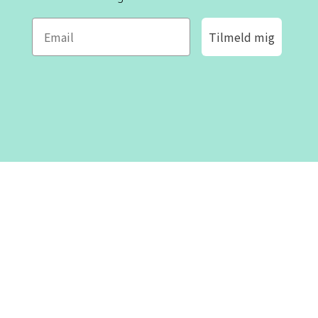
Tilmeld mig
ROFA DESIGN
KUNDESERVICE
📝
Skriv til os
Kontakt os
📞 Telefon: +46 8-530 434 10
(svensk og engelsk)
Om os
Man - tor kl 09:00 - 16:00
Fre kl 09:00 - 15:00
Lukket kl 12:00 - 13:00