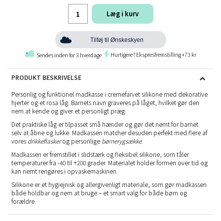
Læg i kurv
Tilføj til Ønskeskyen
Hurtigere? Ekspresfremstilling +73 kr
Sendes inden for 3 hverdage
PRODUKT BESKRIVELSE
Personlig og funktionel madkasse i cremefarvet silikone med dekorative
hjerter og et rosa låg. Barnets navn graveres på låget, hvilket gør den
nem at kende og giver et personligt præg.
Det praktiske låg er tilpasset små hænder og gør det nemt for barnet
selv at åbne og lukke. Madkassen matcher desuden perfekt med flere af
vores
drikkeflasker
og personlige
børnerygsække
.
Madkassen er fremstillet i slidstærk og fleksibel silikone, som tåler
temperaturer fra -40 til +200 grader. Materialet holder formen over tid og
kan nemt rengøres i opvaskemaskinen.
Silikone er et hygiejnisk og allergivenligt materiale, som gør madkassen
både holdbar og nem at bruge – et smart valg for både børn og
forældre.