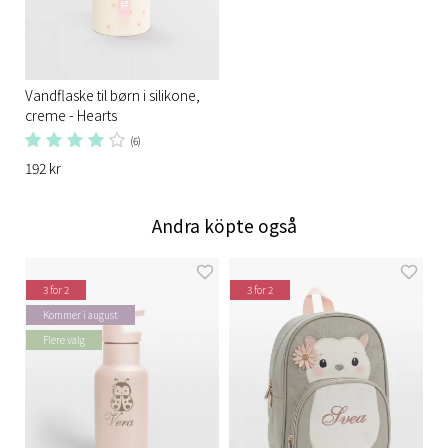
Vandflaske til børn i silikone,
creme - Hearts
(6)
192 kr
Andra köpte også
3 for 2
3 for 2
Kommer i august
Flere valg