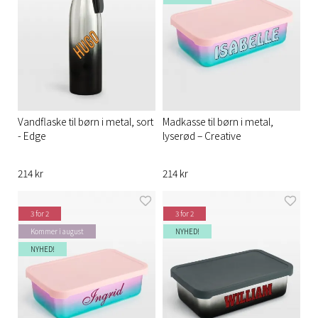
Vandflaske til børn i metal, sort
Madkasse til børn i metal,
- Edge
lyserød – Creative
214 kr
214 kr
3 for 2
3 for 2
Kommer i august
NYHED!
NYHED!