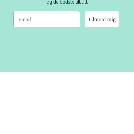
og de bedste tilbud.
Tilmeld mig
ROFA DESIGN
KUNDESERVICE
📝
Skriv til os
Kontakt os
📞 Telefon: +46 8-530 434 10
(svensk og engelsk)
Om os
Man - tor kl 09:00 - 16:00
Fre kl 09:00 - 15:00