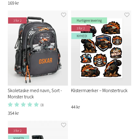
169 kr
3 for 2
Hurtigere levering
3 for 2
NYHED!
Skoletaske med navn, Sort -
Klistermærker – Monstertruck
Monster truck
(3)
44 kr
354 kr
3 for 2
NYHED!