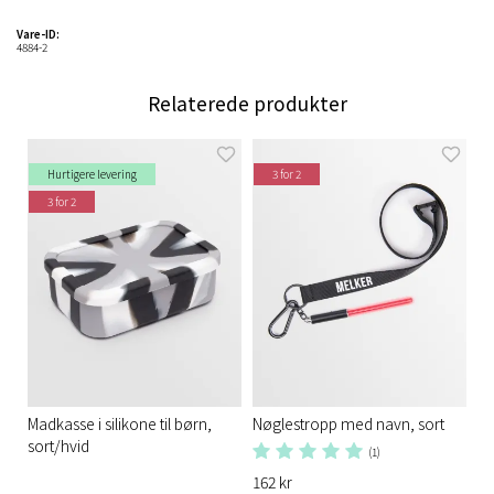
Vare-ID:
4884-2
Relaterede produkter
Hurtigere levering
3 for 2
3 for 2
Madkasse i silikone til børn,
Nøglestropp med navn, sort
sort/hvid
(1)
162 kr