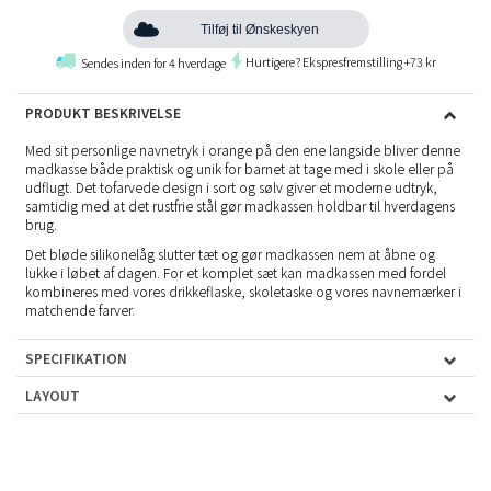
Tilføj til Ønskeskyen
Hurtigere? Ekspresfremstilling +73 kr
Sendes inden for 4 hverdage
PRODUKT BESKRIVELSE
Med sit personlige navnetryk i orange på den ene langside bliver denne
madkasse både praktisk og unik for barnet at tage med i skole eller på
udflugt. Det tofarvede design i sort og sølv giver et moderne udtryk,
samtidig med at det rustfrie stål gør madkassen holdbar til hverdagens
brug.
Det bløde silikonelåg slutter tæt og gør madkassen nem at åbne og
lukke i løbet af dagen. For et komplet sæt kan madkassen med fordel
kombineres med vores drikkeflaske, skoletaske og vores navnemærker i
matchende farver.
SPECIFIKATION
LAYOUT