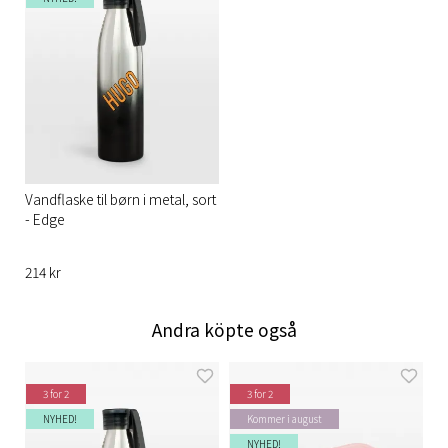
Vandflaske til børn i metal, sort
- Edge
214 kr
Andra köpte også
3 for 2
3 for 2
NYHED!
Kommer i august
NYHED!