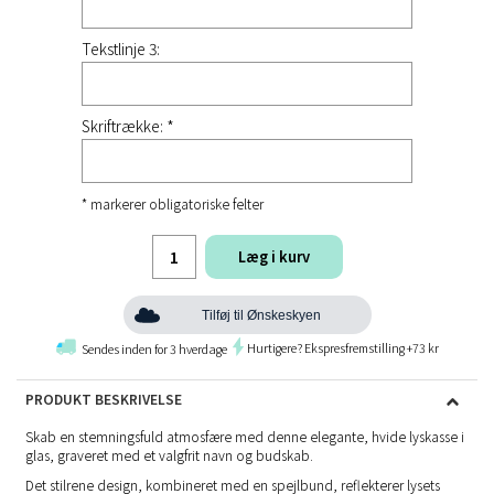
Tekstlinje 3:
Skriftrække: *
* markerer obligatoriske felter
Læg i kurv
Tilføj til Ønskeskyen
Hurtigere? Ekspresfremstilling +73 kr
Sendes inden for 3 hverdage
PRODUKT BESKRIVELSE
Skab en stemningsfuld atmosfære med denne elegante, hvide lyskasse i
glas, graveret med et valgfrit navn og budskab.
Det stilrene design, kombineret med en spejlbund, reflekterer lysets