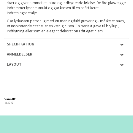
skær og giver rummet en blød og indbydende følelse. De fire glasvægge
indrammer lysene smukt og gør kassen til en sofistikeret
indretningsdetalje.
Gør lyskassen personlig med en meningsfuld gravering – måske et navn,
et inspirerende citat eller en kærlig hilsen. En perfekt gave til bryllup,
indflytning eller som en elegant dekoration i dit eget hjem.
SPECIFIKATION
ANMELDELSER
LAYOUT
Vare-ID:
1617-5