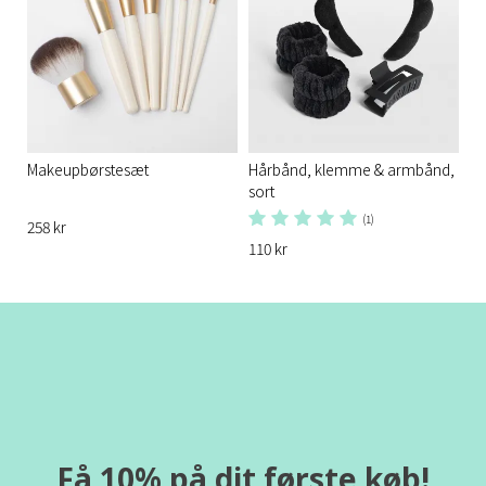
Makeupbørstesæt
Hårbånd, klemme & armbånd,
sort
(1)
258 kr
110 kr
Få 10% på dit første køb!