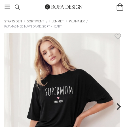
STARTSIDEN
/
SORTIMENT
/
HJEMMET
/
PYJAMASER
/
PYJAMAS MED NAVN DAME, SORT - HEART