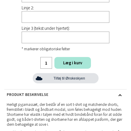
Linje 2:
Linje 3 (tekst under hjertet):
* markerer obligatoriske felter
Læg i kurv
Tilføj til Ønskeskyen
PRODUKT BESKRIVELSE
Herligt pyjamassæt, der består af en sort t-shirt og matchende shorts,
fremstillet i blødt og åndbart modal, som føles behageligt mod huden.
Shortsene har elastik i taljen med et hvidt bindebånd foran for at sidde
godt, og både t-shirten og shortsene har en afslappet pasform, der gør
dem behagelige at sove i.