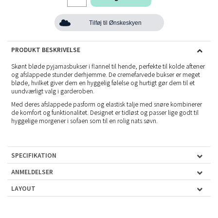
Tilføj til Ønskeskyen
PRODUKT BESKRIVELSE
Skønt bløde pyjamasbukser i flannel til hende, perfekte til kolde aftener
og afslappede stunder derhjemme. De cremefarvede bukser er meget
bløde, hvilket giver dem en hyggelig følelse og hurtigt gør dem til et
uundværligt valg i garderoben.
Med deres afslappede pasform og elastisk talje med snøre kombinerer
de komfort og funktionalitet. Designet er tidløst og passer lige godt til
hyggelige morgener i sofaen som til en rolig nats søvn.
SPECIFIKATION
ANMELDELSER
LAYOUT