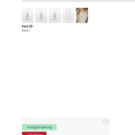
Vare-ID:
4414-1
Hurtigere levering
51% Rabat