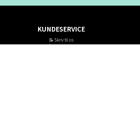
KUNDESERVICE
📝
Skriv til os
📞 Telefon: +46 8-530 434 10
(svensk og engelsk)
Man - tor kl 09:00 - 16:00
Fre kl 09:00 - 15:00
Lukket kl 12:00 - 13:00