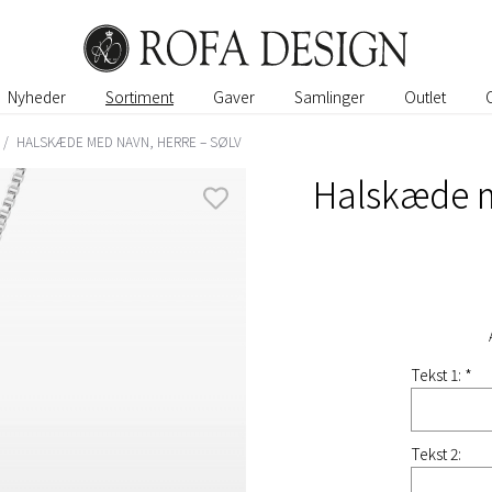
Nyheder
Sortiment
Gaver
Samlinger
Outlet
/
HALSKÆDE MED NAVN, HERRE – SØLV
Halskæde m
Tekst 1: *
Tekst 2: