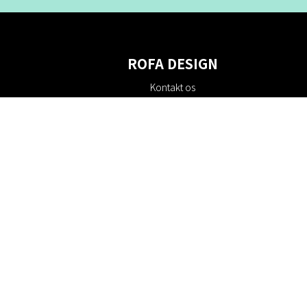
ROFA DESIGN
Kontakt os
Om os
Villkor
Returpolitik
Bæredygtighed
Cookie policy
Privatlivspolitik
Gavekort
Rabatkoder
#RofaDesign
#yesrofadesign
Konkurrence