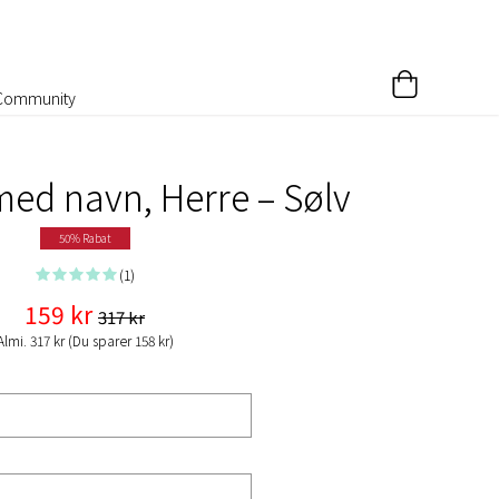
Community
ed navn, Herre – Sølv
50% Rabat
(1)
159 kr
317 kr
Almi. 317 kr (Du sparer 158 kr)