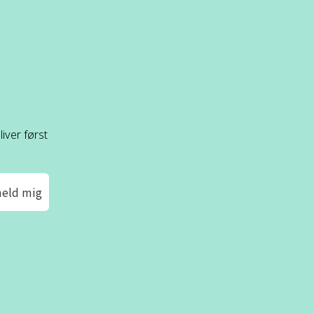
iver først
meld mig