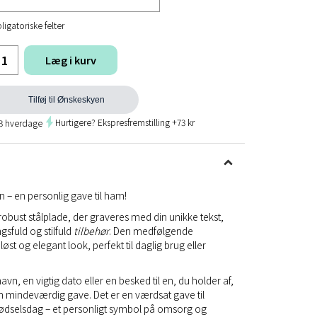
ligatoriske felter
Læg i kurv
Tilføj til Ønskeskyen
Hurtigere? Ekspresfremstilling +73 kr
 3 hverdage
 – en personlig gave til ham!
bust stålplade, der graveres med din unikke tekst,
ngsfuld og stilfuld
tilbehør
. Den medfølgende
øst og elegant look, perfekt til daglig brug eller
vn, en vigtig dato eller en besked til en, du holder af,
en mindeværdig gave. Det er en værdsat gave til
fødselsdag – et personligt symbol på omsorg og