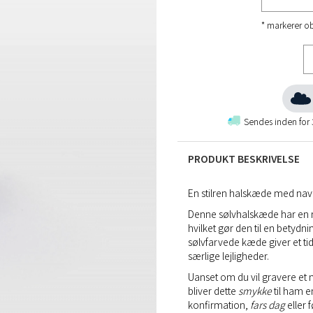
* markerer ob
Sendes inden for
PRODUKT BESKRIVELSE
En stilren halskæde med navn
Denne sølvhalskæde har en ro
hvilket gør den til en betydni
sølvfarvede kæde giver et tidl
særlige lejligheder.
Uanset om du vil gravere et na
bliver dette
smykke
til ham 
konfirmation,
fars dag
eller 