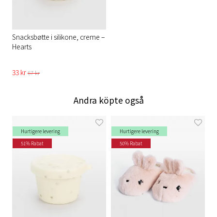
Snacksbøtte i silikone, creme –
Hearts
33 kr
67 kr
Andra köpte også
Hurtigere levering
Hurtigere levering
51% Rabat
50% Rabat