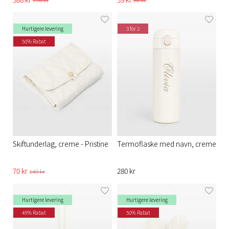
Hurtigere levering
3 for 2
50% Rabat
Skiftunderlag, creme - Pristine
Termoflaske med navn, creme
70 kr
280 kr
140 kr
Hurtigere levering
Hurtigere levering
49% Rabat
50% Rabat