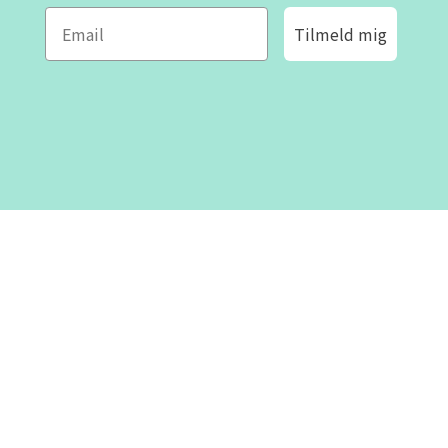
Tilmeld mig
ROFA DESIGN
KUNDESERVICE
📝
Skriv til os
Kontakt os
📞 Telefon: +46 8-530 434 10
(svensk og engelsk)
Om os
Man - tor kl 09:00 - 16:00
Fre kl 09:00 - 15:00
Lukket kl 12:00 - 13:00
Villkor