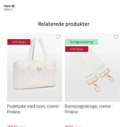
Vare-ID:
0931-1
Relaterede produkter
50% Rabat
Hurtigere levering
41% Rabat
Pusletaske med navn, creme -
Barnevognskroge, creme -
Pristine
Pristine​
388 kr
39 kr
776 kr
66 kr