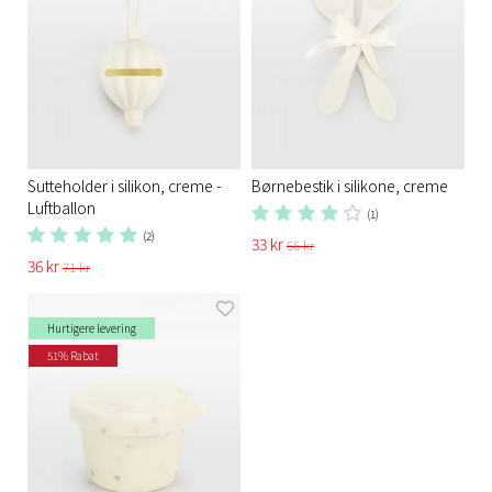
Sutteholder i silikon, creme -
Børnebestik i silikone, creme
Luftballon
(1)
(2)
33 kr
66 kr
36 kr
71 kr
Hurtigere levering
51% Rabat