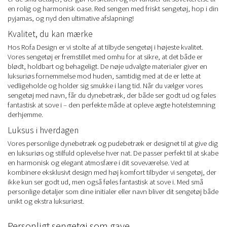
en rolig og harmonisk oase. Red sengen med friskt sengetøj, hop i din
pyjamas, og nyd den ultimative afslapning!
Kvalitet, du kan mærke
Hos Rofa Design er vi stolte af at tilbyde sengetøj i højeste kvalitet.
Vores sengetøj er fremstillet med omhu for at sikre, at det både er
blødt, holdbart og behageligt. De nøje udvalgte materialer giver en
luksuriøs fornemmelse mod huden, samtidig med at de er lette at
vedligeholde og holder sig smukke i lang tid. Når du vælger vores
sengetøj med navn, får du dynebetræk, der både ser godt ud og føles
fantastisk at sove i – den perfekte måde at opleve ægte hotelstemning
derhjemme.
Luksus i hverdagen
Vores personlige dynebetræk og pudebetræk er designet til at give dig
en luksuriøs og stilfuld oplevelse hver nat. De passer perfekt til at skabe
en harmonisk og elegant atmosfære i dit soveværelse. Ved at
kombinere eksklusivt design med høj komfort tilbyder vi sengetøj, der
ikke kun ser godt ud, men også føles fantastisk at sove i. Med små
personlige detaljer som dine initialer eller navn bliver dit sengetøj både
unikt og ekstra luksuriøst.
Personligt sengetøj som gave