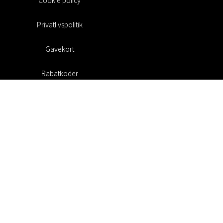
Privatlivspolitik
Gavekort
Rabatkoder
#RofaDesign
#yesrofadesign
Konkurrence