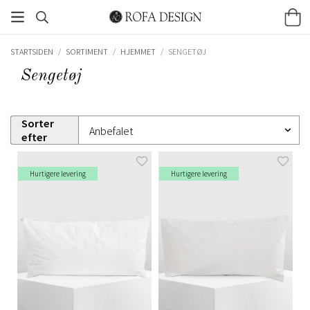
STARTSIDEN
/
SORTIMENT
/
HJEMMET
/
SENGETØJ
Sengetøj
Sorter
efter
Hurtigere levering
Hurtigere levering