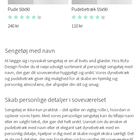
Pude 50x90
Pudebetræk 55x90
(1)
(1)
240 kr
110 kr
Sengetøj med navn
At lægge sig i nyvasket sengetøj er en af livets små glæder. Hos Rofa
Design finder du et nøje udvalgt sortiment af personligt sengetøj med
navn, der gør dit soveværelse hyggeligt og unikt. Vores dynebetræk
og pudebetræk giver dig mulighed for at skabe en hjemlig og
personlig atmosfære, der afspejler din stil og smag.
Skab personlige detaljer i soveværelset
Sengetøj er ikke kun praktisk – det spiller en vigtig rolle i, hvordan vi
oplever vores hjem. Med vores personlige sengetøj kan du tilføje navn
eller en valgfri tekst, der gør det helt unikt. Uanset om du ønsker et
pudebetræk med navn eller et elegant sæt dynebetræk med en
personlig detalje, hjælper vi dig med at skabe noget ekstra særligt. Det
er de små detaljer, der gør forskellen og forvandler dit soveværelse til