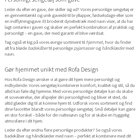
Leder du efter en gave, der skiller sig ud? Vores personlige sengetøj er
en gennemtænkt og unik gaveidé til bryllupper, fødselsdage eller som
en indflytningsgave. Et broderet dynebetræk med navn viser, at du har
lagt omtanke i gaven og skaber en perfekt kombination af praktisk og
personligt – en gave, der med garanti vil blive værdsat.
Tag også et kig på vores øvrige sortiment til
hjemmet
, hvor du finder
alt fra bløde
badekåber
til personlige
pyjamasser
og
håndklæder
med
navn.
Gør hjemmet unikt med Rofa Design
Hos Rofa Design ønsker vi at gøre dit hjem mere personligt og
indbydende. Vores sengetøj kombinerer komfort, kvalitet og stil, så du
altid kan føle dig hjemme. Med vores personlige detaljer kan du skabe
et soveværelse, der afspejler din personlighed og bliver et sted, du
altid glæder dig til at komme hjem til. Udforsk vores sortiment og find
dine favoritter blandt vores personlige sengetøj. Små detaljer kan gøre
en stor forskel – både for din nattesøvn og for at skabe en hyggelig
atmosfære i dit hjem.
Leder du efter endnu flere personlige produkter? Se også vores
badekåber og håndklæder med navn – perfekt at kombinere med dit