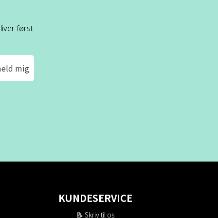
iver først
meld mig
KUNDESERVICE
📝
Skriv til os