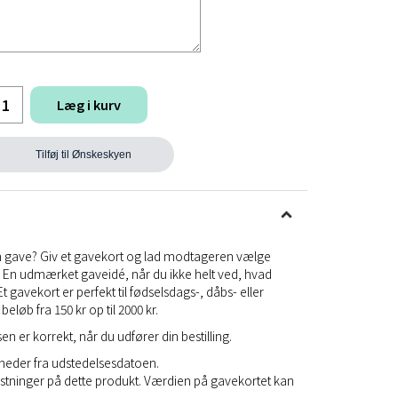
Læg i kurv
Tilføj til Ønskeskyen
n gave? Giv et gavekort og lad modtageren vælge
 En udmærket gaveidé, når du ikke helt ved, hvad
 gavekort er perfekt til fødselsdags-, dåbs- eller
beløb fra 150 kr op til 2000 kr.
sen er korrekt, når du udfører din bestilling.
åneder fra udstedelsesdatoen.
tninger på dette produkt. Værdien på gavekortet kan