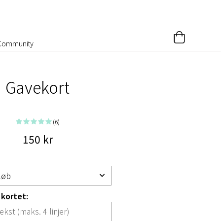
Community
Gavekort
(6)
150 kr
 kortet: