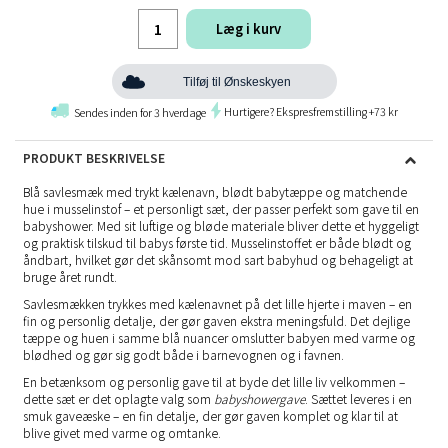
Læg i kurv
Tilføj til Ønskeskyen
Hurtigere? Ekspresfremstilling +73 kr
Sendes inden for 3 hverdage
PRODUKT BESKRIVELSE
Blå savlesmæk med trykt kælenavn, blødt babytæppe og matchende
hue i musselinstof – et personligt sæt, der passer perfekt som gave til en
babyshower. Med sit luftige og bløde materiale bliver dette et hyggeligt
og praktisk tilskud til babys første tid. Musselinstoffet er både blødt og
åndbart, hvilket gør det skånsomt mod sart babyhud og behageligt at
bruge året rundt.
Savlesmækken trykkes med kælenavnet på det lille hjerte i maven – en
fin og personlig detalje, der gør gaven ekstra meningsfuld. Det dejlige
tæppe og huen i samme blå nuancer omslutter babyen med varme og
blødhed og gør sig godt både i barnevognen og i favnen.
En betænksom og personlig gave til at byde det lille liv velkommen –
dette sæt er det oplagte valg som
babyshowergave
. Sættet leveres i en
smuk gaveæske – en fin detalje, der gør gaven komplet og klar til at
blive givet med varme og omtanke.