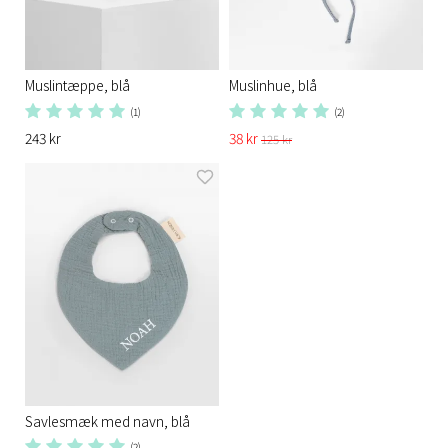
Muslintæppe, blå
Muslinhue, blå
(1)
(2)
243 kr
38 kr
125 kr
Savlesmæk med navn, blå
(2)