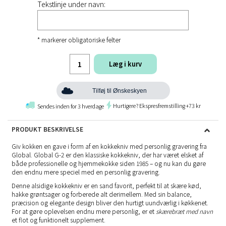
Tekstlinje under navn:
* markerer obligatoriske felter
Læg i kurv
Tilføj til Ønskeskyen
Hurtigere? Ekspresfremstilling +73 kr
Sendes inden for 3 hverdage
PRODUKT BESKRIVELSE
Giv kokken en gave i form af en kokkekniv med personlig gravering fra
Global. Global G-2 er den klassiske kokkekniv, der har været elsket af
både professionelle og hjemmekokke siden 1985 – og nu kan du gøre
den endnu mere speciel med en personlig gravering.
Denne alsidige kokkekniv er en sand favorit, perfekt til at skære kød,
hakke grøntsager og forberede alt derimellem. Med sin balance,
præcision og elegante design bliver den hurtigt uundværlig i køkkenet.
For at gøre oplevelsen endnu mere personlig, er et
skærebræt med navn
et flot og funktionelt supplement.