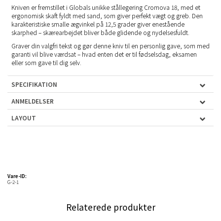
Kniven er fremstillet i Globals unikke stållegering Cromova 18, med et
ergonomisk skaft fyldt med sand, som giver perfekt vægt og greb. Den
karakteristiske smalle ægvinkel på 12,5 grader giver enestående
skarphed – skærearbejdet bliver både glidende og nydelsesfuldt.
Graver din valgfri tekst og gør denne kniv til en personlig gave, som med
garanti vil blive værdsat – hvad enten det er til fødselsdag, eksamen
eller som gave til dig selv.
SPECIFIKATION
ANMELDELSER
LAYOUT
Vare-ID:
G-2-1
Relaterede produkter