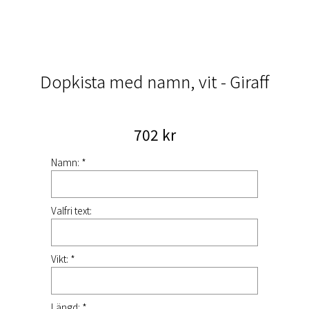
Dopkista med namn, vit - Giraff
702 kr
Namn: *
Valfri text:
Vikt: *
Längd: *