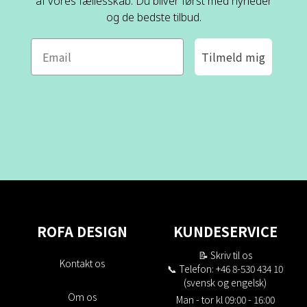
af vores fællesskab. Du bliver først med nyheder
og de bedste tilbud.
Tilmeld mig
ROFA DESIGN
KUNDESERVICE
📝
Skriv til os
Kontakt os
📞 Telefon: +46 8-530 434 10
(svensk og engelsk)
Om os
Man - tor kl 09:00 - 16:00