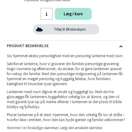
Læg i kurv
Tilføj til Ønskeskyen
PRODUKT BESKRIVELSE
Giv hjemmet ekstra personlighed med en personlig lanterne med navn.
Sølvfarvet lanterne, hvor vi graverer din families personlige gravering.
Angiv navnene og efternavnet, du ønsker, for at gøre lanternen speciel
for netop din familie. Med den personlige indgravering på lanternen får
hjemmet en meget personlig og hyggelig følelse, hvor familiens
kærlighed til hinanden lyser igennem.
Lanternen med navn afgiver et smukt og hyggeligt lys. Med de fire
glasvægge får lanternens hyggefaktor virkelig lov at skinne, og den vil
med garanti lyse op på mørke aftener. I lanternen er der plads til både
bloklys og fyrfadslys.
Placer lanternen på et sted i hjemmet, hvor den virkelig får lov at stråle –
hvorfor ikke i entréen, hvor den kan byde gæster og familie velkommen?
Kommer i to forskellige størrelser, vælg den ønskede størrelse.