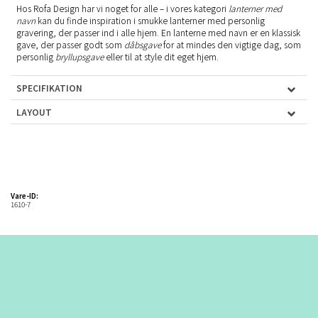
Hos Rofa Design har vi noget for alle – i vores kategori
lanterner med
navn
kan du finde inspiration i smukke lanterner med personlig
gravering, der passer ind i alle hjem. En lanterne med navn er en klassisk
gave, der passer godt som
dåbsgave
for at mindes den vigtige dag, som
personlig
bryllupsgave
eller til at style dit eget hjem.
SPECIFIKATION
LAYOUT
Vare-ID:
1610-7