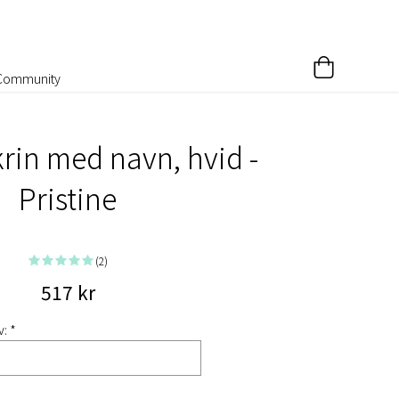
Community
in med navn, hvid -
Pristine
(2)
517 kr
: *