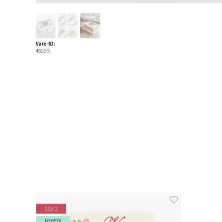
Vare-ID:
4512-5
3 for 2
NYHED!