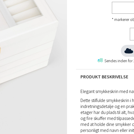
* markerer ob
Sendes inden for
PRODUKT BESKRIVELSE
Elegant smykkeskrin med navn
Dette stilfulde smykkeskrin 
indretningsdetalje og en prak
etager har du plads til alt,
og fire skuffer med tilpasse
med at holde dine smykker or
personligt med navn eller init