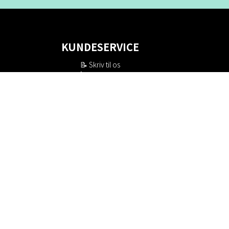
KUNDESERVICE
📝
Skriv til os
📞 Telefon: +46 8-530 434 10
(svensk og engelsk)
Man - tor kl 09:00 - 16:00
Fre kl 09:00 - 15:00
Lukket kl 12:00 - 13:00