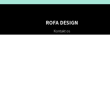
ROFA DESIGN
Kontakt os
Om os
Villkor
Returpolitik
Bæredygtighed
Cookie policy
Privatlivspolitik
Gavekort
Rabatkoder
#RofaDesign
#yesrofadesign
Konkurrence