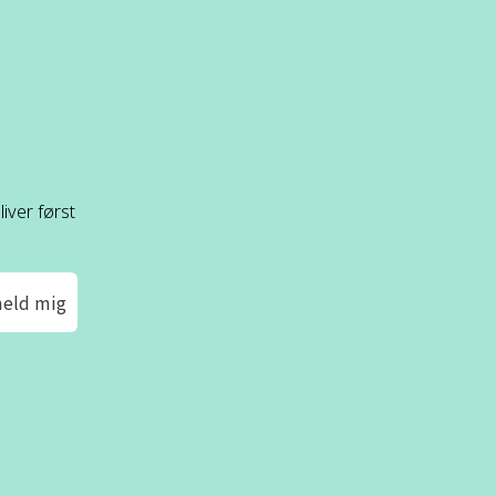
iver først
meld mig