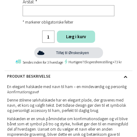
Årstal: *
* markerer obligatoriske felter
Læg i kurv
Tilføj til Ønskeskyen
Hurtigere? Ekspresfremstilling +73 kr
Sendes inden for 3 hverdage
PRODUKT BESKRIVELSE
En elegant halskæde med navn til ham – en mindeværdig og personlig
konfirmationsgave
!
Denne stilrene sølvhalskæde har en elegant plade, der graveres med
navn, et kors og valgfri tekst. Det tidløse design gør den til et symbolsk
og personligt accessory til ham, perfekt til daglig brug.
Halskæden er en smuk påmindelse om konfirmationsdagen og vil blive
båret som et symbol på tro og styrke, hvilket gør den til en meningsfuld
del af hverdagen. Uanset om du vælger et navn eller en anden
inspirerende gravering, bliver dette en unik og betænksom gave til