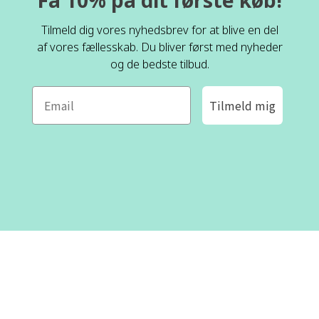
Få 10% på dit første køb!
Tilmeld dig vores nyhedsbrev for at blive en del
af vores fællesskab. Du bliver først med nyheder
og de bedste tilbud.
Tilmeld mig
ROFA DESIGN
KUNDESERVICE
📝
Skriv til os