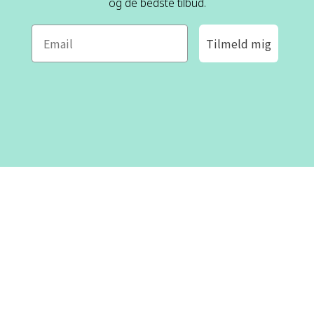
og de bedste tilbud.
Tilmeld mig
ROFA DESIGN
KUNDESERVICE
📝
Skriv til os
Kontakt os
📞 Telefon: +46 8-530 434 10
(svensk og engelsk)
Om os
Man - tor kl 09:00 - 16:00
Fre kl 09:00 - 15:00