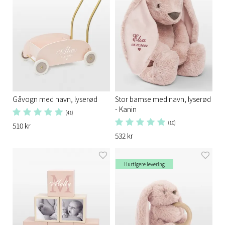
Gåvogn med navn, lyserød
Stor bamse med navn, lyserød
- Kanin
(41)
(10)
510 kr
532 kr
Hurtigere levering