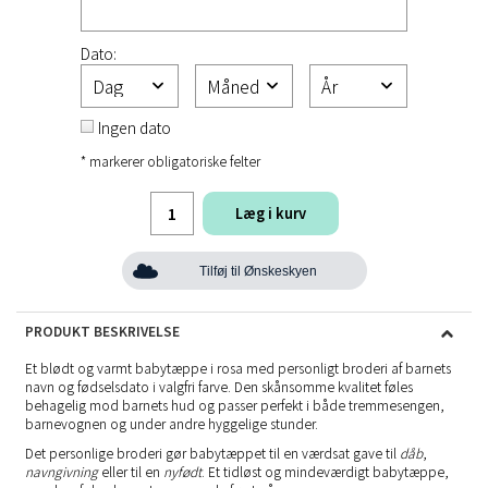
Dato:
Ingen dato
* markerer obligatoriske felter
Læg i kurv
Tilføj til Ønskeskyen
PRODUKT BESKRIVELSE
Et blødt og varmt babytæppe i rosa med personligt broderi af barnets
navn og fødselsdato i valgfri farve. Den skånsomme kvalitet føles
behagelig mod barnets hud og passer perfekt i både tremmesengen,
barnevognen og under andre hyggelige stunder.
Det personlige broderi gør babytæppet til en værdsat gave til
dåb
,
navngivning
eller til en
nyfødt
. Et tidløst og mindeværdigt babytæppe,