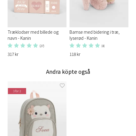
Træklodser med billede og
Bamse med bidering i træ,
navn - Kanin
lyserød - Kanin
(27)
(4)
317 kr
118 kr
Andra köpte også
3 for 2