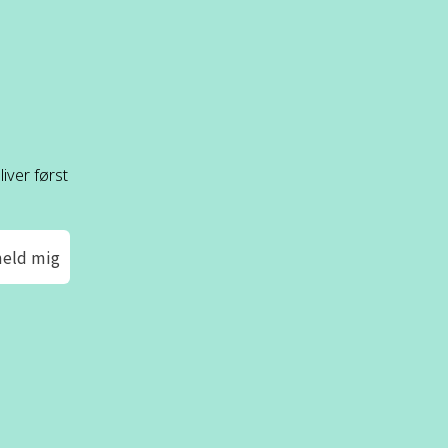
iver først
meld mig