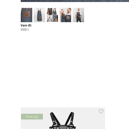
Vare-ID:
0500-1
Flere valg