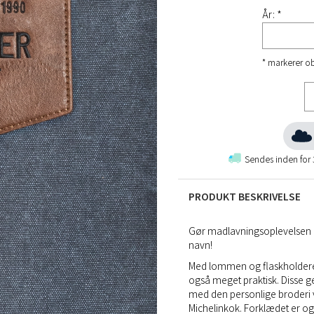
År: *
* markerer ob
Sendes inden for
PRODUKT BESKRIVELSE
Gør madlavningsoplevelsen
navn!
Med lommen og flaskholdere
også meget praktisk. Disse
med den personlige broderi vi
Michelinkok. Forklædet er og