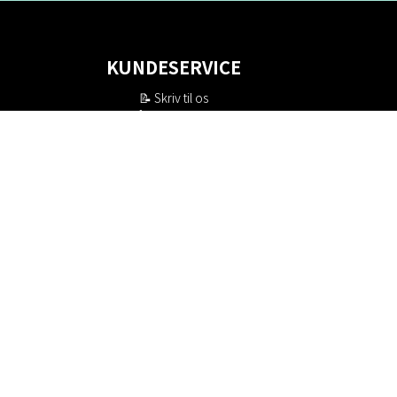
KUNDESERVICE
📝
Skriv til os
📞 Telefon: +46 8-530 434 10
(svensk og engelsk)
Man - tor kl 09:00 - 16:00
Fre kl 09:00 - 15:00
Lukket kl 12:00 - 13:00