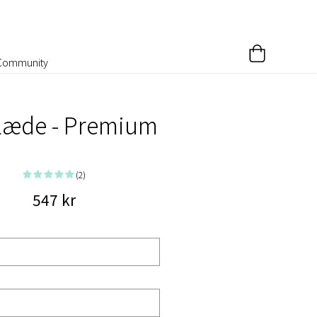
Community
læde - Premium
(2)
547 kr