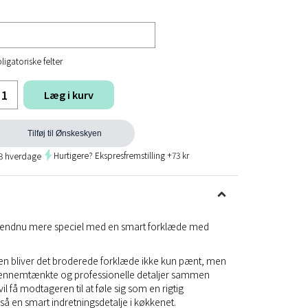
ligatoriske felter
Læg i kurv
Tilføj til Ønskeskyen
Hurtigere? Ekspresfremstilling +73 kr
 3 hverdage
 endnu mere speciel med en smart forklæde med
n bliver det broderede forklæde ikke kun pænt, men
 gennemtænkte og professionelle detaljer sammen
l få modtageren til at føle sig som en rigtig
så en smart indretningsdetalje i køkkenet.