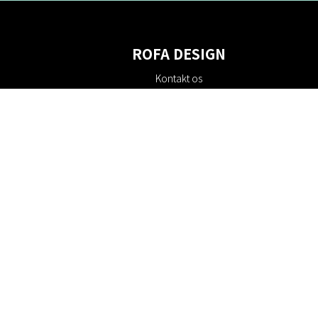
ROFA DESIGN
Kontakt os
Om os
Villkor
Returpolitik
Bæredygtighed
Cookie policy
Privatlivspolitik
Gavekort
Rabatkoder
#RofaDesign
#yesrofadesign
Konkurrence