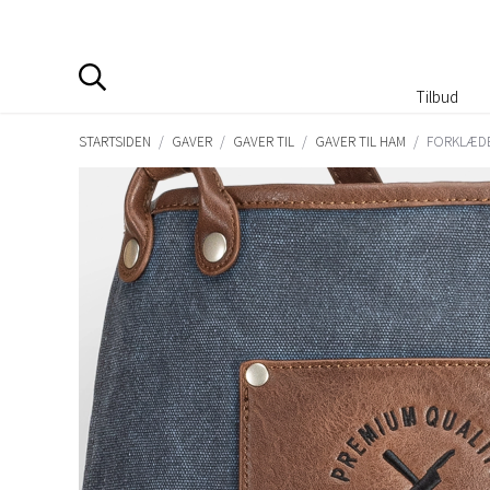
Tilbud
STARTSIDEN
/
GAVER
/
GAVER TIL
/
GAVER TIL HAM
/
FORKLÆDE