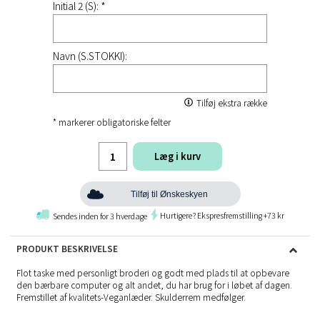
Initial 2 (S): *
Navn (S.STOKKI):
Tilføj ekstra række
* markerer obligatoriske felter
Læg i kurv
Tilføj til Ønskeskyen
Hurtigere? Ekspresfremstilling +73 kr
Sendes inden for 3 hverdage
PRODUKT BESKRIVELSE
Flot taske med personligt broderi og godt med plads til at opbevare
den bærbare computer og alt andet, du har brug for i løbet af dagen.
Fremstillet af kvalitets-Veganlæder. Skulderrem medfølger.