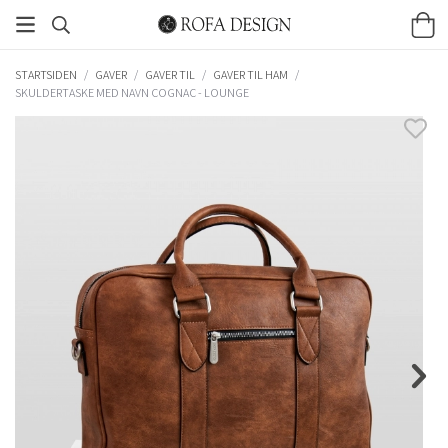
STARTSIDEN
/
GAVER
/
GAVER TIL
/
GAVER TIL HAM
/
SKULDERTASKE MED NAVN COGNAC - LOUNGE