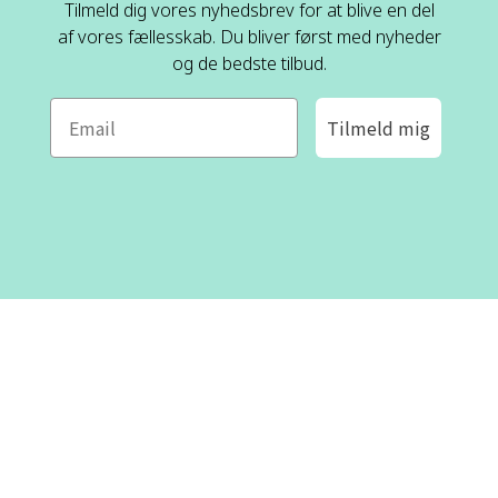
Tilmeld dig vores nyhedsbrev for at blive en del
af vores fællesskab. Du bliver først med nyheder
og de bedste tilbud.
Tilmeld mig
ROFA DESIGN
KUNDESERVICE
📝
Skriv til os
Kontakt os
📞 Telefon: +46 8-530 434 10
(svensk og engelsk)