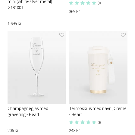
mini (white-silver metal)
(1)
G181001
369 kr
1 695 kr
Champagneglas med
Termoskrus med navn, Creme
gravering - Heart
- Heart
(3)
206 kr
243 kr