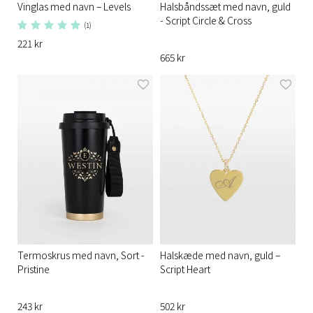
Vinglas med navn – Levels
Halsbåndssæt med navn, guld
- Script Circle & Cross
(1)
221 kr
665 kr
Termoskrus med navn, Sort -
Halskæde med navn, guld –
Pristine
Script Heart
243 kr
502 kr