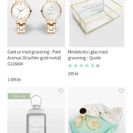
Gant ur med gravering - Park
Mindeboks i glas med
Avenue 28 (white-gold metal)
gravering - Quote
G126004
(6)
295 kr
1 695 kr
Flere valg