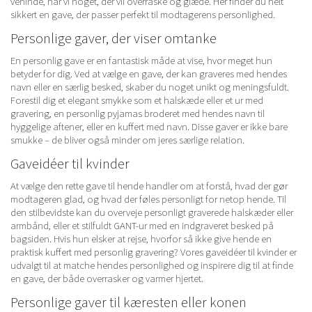
veninde, har vi noget, der vil overraske og glæde. Her finder du helt
sikkert en gave, der passer perfekt til modtagerens personlighed.
Personlige gaver, der viser omtanke
En personlig gave er en fantastisk måde at vise, hvor meget hun
betyder for dig. Ved at vælge en gave, der kan graveres med hendes
navn eller en særlig besked, skaber du noget unikt og meningsfuldt.
Forestil dig et
elegant smykke
som et halskæde eller et ur med
gravering, en personlig
pyjamas
broderet med hendes navn til
hyggelige aftener, eller en
kuffert
med navn. Disse gaver er ikke bare
smukke – de bliver også minder om jeres særlige relation.
Gaveidéer til kvinder
At vælge den rette gave til hende handler om at forstå, hvad der gør
modtageren glad, og hvad der føles personligt for netop hende. Til
den stilbevidste kan du overveje personligt graverede halskæder eller
armbånd, eller et stilfuldt
GANT-ur
med en indgraveret besked på
bagsiden. Hvis hun elsker at rejse, hvorfor så ikke give hende en
praktisk kuffert med personlig gravering? Vores gaveidéer til kvinder er
udvalgt til at matche hendes personlighed og inspirere dig til at finde
en gave, der både overrasker og varmer hjertet.
Personlige gaver til kæresten eller konen