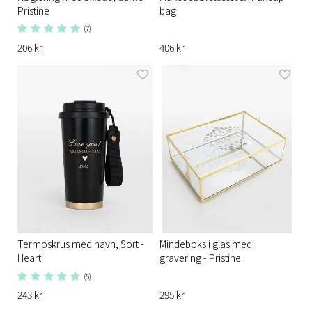
Pristine
bag
(7)
206 kr
406 kr
Termoskrus med navn, Sort -
Mindeboks i glas med
Heart
gravering - Pristine
(5)
243 kr
295 kr