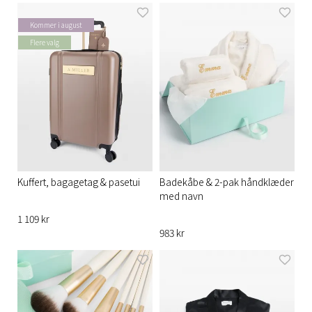
Kommer i august
Flere valg
Kuffert, bagagetag & pasetui
Badekåbe & 2-pak håndklæder
med navn
1 109 kr
983 kr