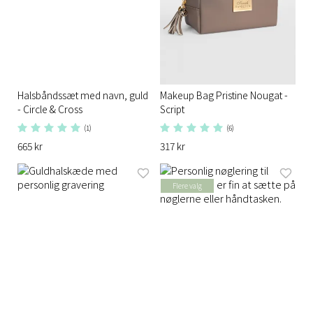
Halsbåndssæt med navn, guld
Makeup Bag Pristine Nougat -
- Circle & Cross
Script
(1)
(6)
665 kr
317 kr
Flere valg