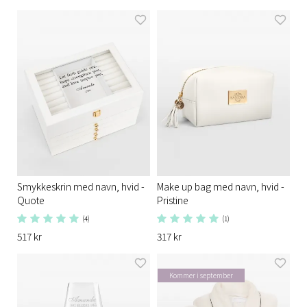
Smykkeskrin med navn, hvid -
Make up bag med navn, hvid -
Quote
Pristine
(4)
(1)
517 kr
317 kr
Kommer i september