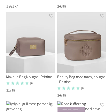
1 991 kr
243 kr
Makeup Bag Nougat - Pristine
Beauty Bag med navn, nougat
- Pristine
(4)
(2)
317 kr
347 kr
Kommer i august