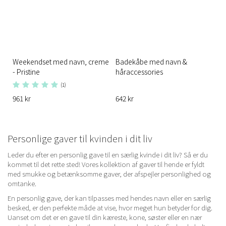
Weekendset med navn, creme
Badekåbe med navn &
- Pristine
håraccessories
(1)
961 kr
642 kr
Personlige gaver til kvinden i dit liv
Leder du efter en personlig gave til en særlig kvinde i dit liv? Så er du
kommet til det rette sted! Vores kollektion af gaver til hende er fyldt
med smukke og betænksomme gaver, der afspejler personlighed og
omtanke.
En personlig gave, der kan tilpasses med hendes navn eller en særlig
besked, er den perfekte måde at vise, hvor meget hun betyder for dig.
Uanset om det er en gave til din kæreste, kone, søster eller en nær