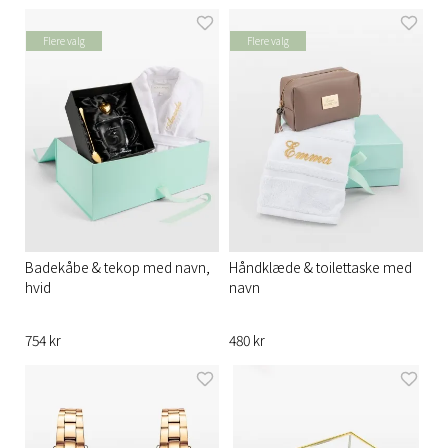
Flere valg
Flere valg
Badekåbe & tekop med navn,
Håndklæde & toilettaske med
hvid
navn
754 kr
480 kr