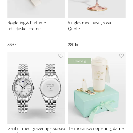
Nøglering & Parfume
Vinglas med navn, rosa -
refillflaske, creme
Quote
369 kr
280 kr
Flere valg
Gant ur med gravering - Sussex
Termokrus & nøglering, dame