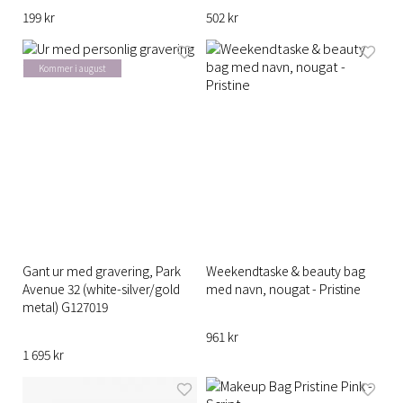
199 kr
502 kr
Kommer i august
Gant ur med gravering, Park
Weekendtaske & beauty bag
Avenue 32 (white-silver/gold
med navn, nougat - Pristine
metal) G127019
961 kr
1 695 kr