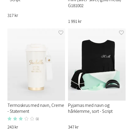
G181002
317 kr
1 991 kr
Termoskrus med navn, Creme
Pyjamas med navn og
- Statement
hårklemme, sort - Script
(1)
243 kr
347 kr