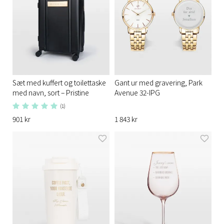
Sæt med kuffert og toilettaske
Gant ur med gravering, Park
med navn, sort – Pristine
Avenue 32-IPG
(1)
901 kr
1 843 kr