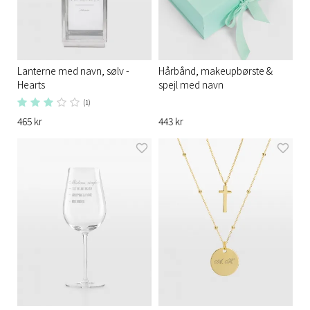
Lanterne med navn, sølv -
Hårbånd, makeupbørste &
Hearts
spejl med navn
(1)
465 kr
443 kr