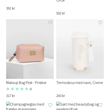
Circle
391 kr
502 kr
Makeup Bag Pink - Pristine
Termoskrus med navn, Creme
(6)
317 kr
243 kr