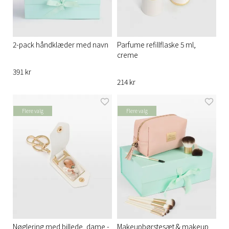
2-pack håndklæder med navn
Parfume refillflaske 5 ml,
creme
391 kr
214 kr
Flere valg
Flere valg
Nøglering med billede, dame -
Makeupbørstesæt & makeup