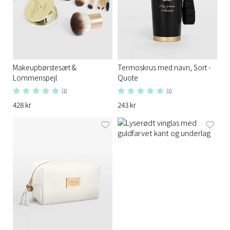
Makeupbørstesæt &
Termoskrus med navn, Sort -
Lommenspejl
Quote
(1)
(1)
428 kr
243 kr