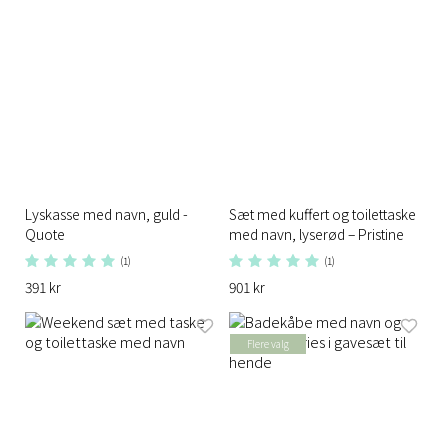
Lyskasse med navn, guld -
Sæt med kuffert og toilettaske
Quote
med navn, lyserød – Pristine
(1)
(1)
391 kr
901 kr
Flere valg