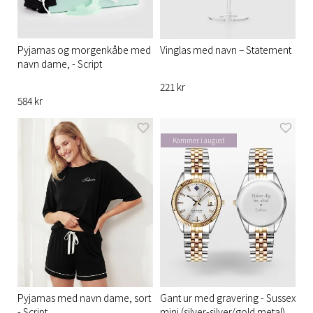
Pyjamas og morgenkåbe med
Vinglas med navn – Statement
navn dame, - Script
221 kr
584 kr
Kommer i august
Pyjamas med navn dame, sort
Gant ur med gravering - Sussex
- Script
mini (silver-silver/gold metal)