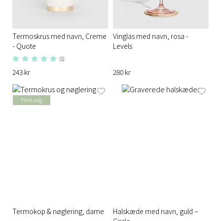
Termoskrus med navn, Creme
Vinglas med navn, rosa -
- Quote
Levels
(1)
243 kr
280 kr
Flere valg
Termokop & nøglering, dame
Halskæde med navn, guld –