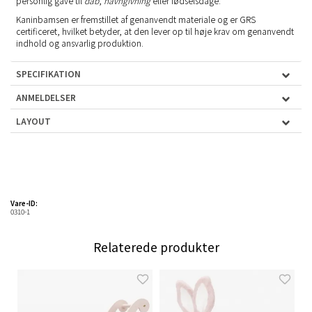
personlig gave til
dåb
,
navngivning
eller fødselsdage.
Kaninbamsen er fremstillet af genanvendt materiale og er GRS
certificeret, hvilket betyder, at den lever op til høje krav om genanvendt
indhold og ansvarlig produktion.
SPECIFIKATION
ANMELDELSER
LAYOUT
Vare-ID:
0310-1
Relaterede produkter