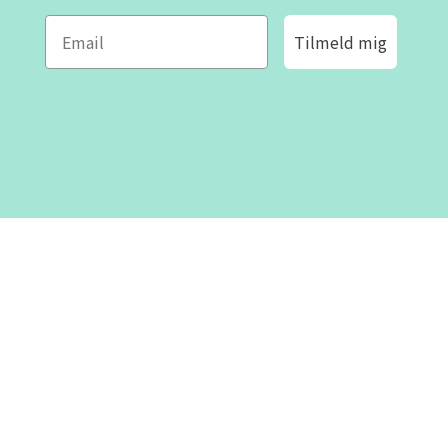
Tilmeld mig
ROFA DESIGN
KUNDESERVICE
📝
Skriv til os
Kontakt os
📞 Telefon: +46 8-530 434 10
(svensk og engelsk)
Om os
Man - tor kl 09:00 - 16:00
Fre kl 09:00 - 15:00
Lukket kl 12:00 - 13:00
Villkor