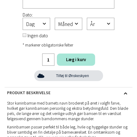
Dato:
Ingen dato
* markerer obligatoriske felter
Læg i kurv
Tilføj til Ønskeskyen
PRODUKT BESKRIVELSE
Stor kaninbamse med barnets navn broderet på øret i valgfri farve,
hvilket gør kaninbamsen personlig og ekstra betydningsfuld. Den bløde
pels, de lange ører og det venlige udtryk gør bamsen til en værdsat
følgesvend gennem barndommens mange stunder.
Kaninbamsen passer perfekt til både leg, hvile og hyggelige stunder og
bliver samtidig en fin detalje på børneværelset. En omtænksom og