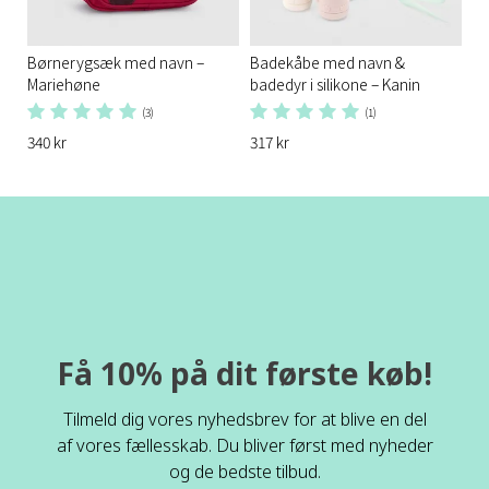
Børnerygsæk med navn –
Badekåbe med navn &
Mariehøne
badedyr i silikone – Kanin
(3)
(1)
340 kr
317 kr
Få 10% på dit første køb!
Tilmeld dig vores nyhedsbrev for at blive en del
af vores fællesskab. Du bliver først med nyheder
og de bedste tilbud.