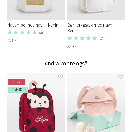
Natlampe med navn - Kanin
Børnerygsæk med navn –
Kanin
(61)
(10)
421 kr
340 kr
Andra köpte også
3 for 2
NYHED!