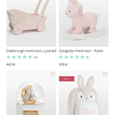
Dukkevogn med navn, Lyserød
Gyngedyr med navn - Kanin
(14)
(7)
443 kr
939 kr
3 for 2