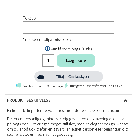
Tekst 3:
* markerer obligatoriske felter
Kun få stk. tilbage (1 stk.)
Læg i kurv
Tilføj til Ønskeskyen
Hurtigere? Ekspresfremstilling +73 kr
Sendes inden for 3 hverdage
PRODUKT BESKRIVELSE
Få tid til de ting, der betyder mest med dette smukke armbåndsur!
Det er en personlig og mindeværdig gave med en gravering af et navn
på bagsiden. Det er også meget stilfuldt, med et elegant design. Uanset
om du er på udkig efter en gave til en elsket person eller behandler dig
selv, er dette ur med navn et godt valg!