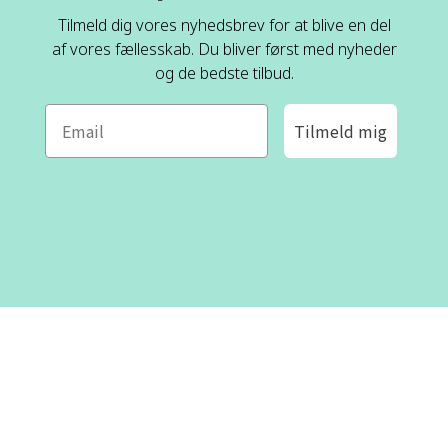
Tilmeld dig vores nyhedsbrev for at blive en del
af vores fællesskab. Du bliver først med nyheder
og de bedste tilbud.
Tilmeld mig
ROFA DESIGN
KUNDESERVICE
📝
Skriv til os
Kontakt os
📞 Telefon: +46 8-530 434 10