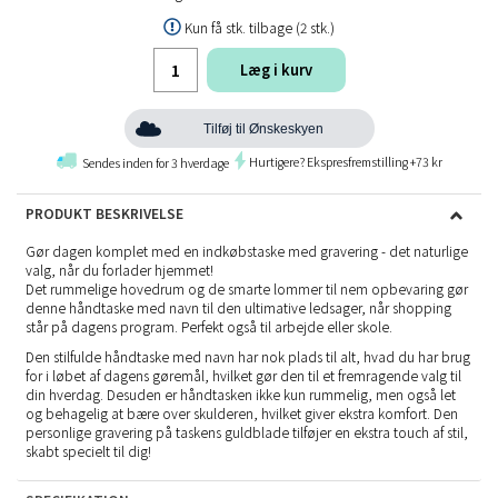
Kun få stk. tilbage (2 stk.)
Læg i kurv
Tilføj til Ønskeskyen
Hurtigere? Ekspresfremstilling +73 kr
Sendes inden for 3 hverdage
PRODUKT BESKRIVELSE
Gør dagen komplet med en indkøbstaske med gravering - det naturlige
valg, når du forlader hjemmet!
Det rummelige hovedrum og de smarte lommer til nem opbevaring gør
denne håndtaske med navn til den ultimative ledsager, når shopping
står på dagens program. Perfekt også til arbejde eller skole.
Den stilfulde håndtaske med navn har nok plads til alt, hvad du har brug
for i løbet af dagens gøremål, hvilket gør den til et fremragende valg til
din hverdag. Desuden er håndtasken ikke kun rummelig, men også let
og behagelig at bære over skulderen, hvilket giver ekstra komfort. Den
personlige gravering på taskens guldblade tilføjer en ekstra touch af stil,
skabt specielt til dig!