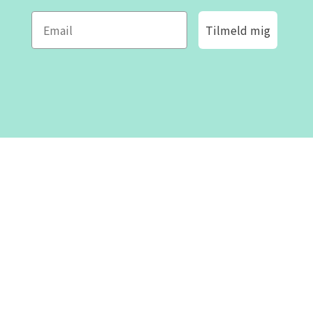
Tilmeld mig
ROFA DESIGN
KUNDESERVICE
📝
Skriv til os
Kontakt os
📞 Telefon: +46 8-530 434 10
(svensk og engelsk)
Om os
Man - tor kl 09:00 - 16:00
Fre kl 09:00 - 15:00
Lukket kl 12:00 - 13:00
Villkor