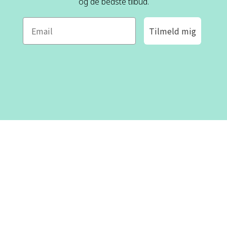
og de bedste tilbud.
Tilmeld mig
ROFA DESIGN
KUNDESERVICE
📝
Skriv til os
Kontakt os
📞 Telefon: +46 8-530 434 10
(svensk og engelsk)
Om os
Man - tor kl 09:00 - 16:00
Fre kl 09:00 - 15:00