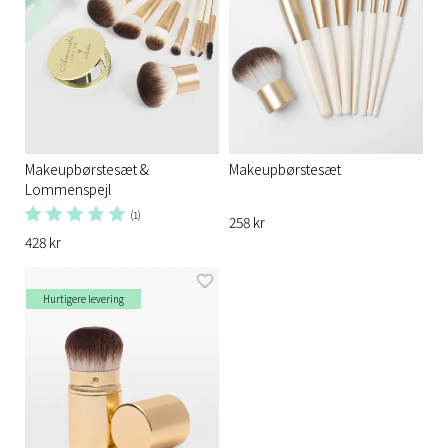
Makeupbørstesæt &
Makeupbørstesæt
Lommenspejl
(1)
258 kr
428 kr
Hurtigere levering