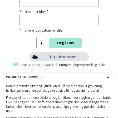
Skråskriftrække: *
* markerer obligatoriske felter
Læg i kurv
Tilføj til Ønskeskyen
Hurtigere? Ekspresfremstilling +73 kr
Sendes inden for 3 hverdage
PRODUKT BESKRIVELSE
Denne praktiske fiksspejl i guld kan du få med personlig gravering,
hvilket gør den til en perfekt gave at give til nogen, du holder af.
Fiksspejlet kombinerer både stil og funktion, hvor vægten gør den både
luksuriøs og robust. Den foldbare funktion gør den ideel at tage med i
tasken eller i lommen, men den personlige gravering gør den ekstra
unik.
Populær er dette fiksspejl både som
morsdagsgave
og studentergave,