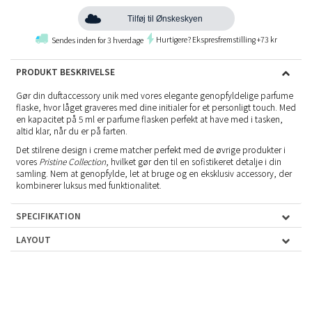
Tilføj til Ønskeskyen
Hurtigere? Ekspresfremstilling +73 kr
Sendes inden for 3 hverdage
PRODUKT BESKRIVELSE
Gør din duftaccessory unik med vores elegante genopfyldelige parfume
flaske, hvor låget graveres med dine initialer for et personligt touch. Med
en kapacitet på 5 ml er parfume flasken perfekt at have med i tasken,
altid klar, når du er på farten.
Det stilrene design i creme matcher perfekt med de øvrige produkter i
vores
Pristine Collection
, hvilket gør den til en sofistikeret detalje i din
samling. Nem at genopfylde, let at bruge og en eksklusiv accessory, der
kombinerer luksus med funktionalitet.
SPECIFIKATION
LAYOUT