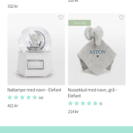
332 kr
Flere valg
Natlampe med navn - Elefant
Nusseklud med navn, grå –
Elefant
(68)
(5)
421 kr
214 kr