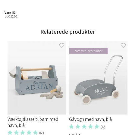
Vare-ID:
DE-1125-1
Relaterede produkter
Kommer i september
Værktøjskasse til børn med
Gåvogn med navn, blå
navn, blå
(12)
(63)
510 kr