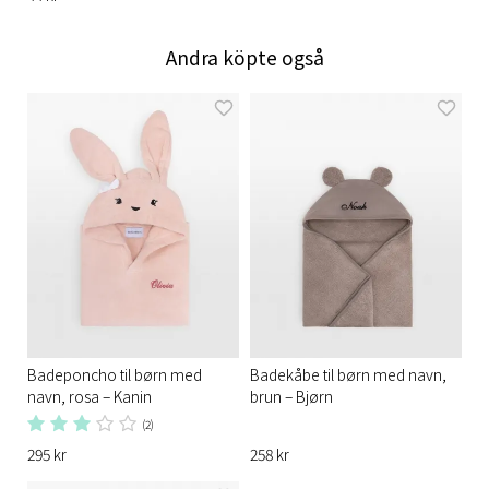
Andra köpte også
Badeponcho til børn med
Badekåbe til børn med navn,
navn, rosa – Kanin
brun – Bjørn
(2)
295 kr
258 kr