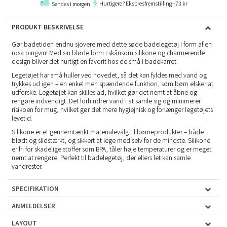
Hurtigere? Ekspresfremstilling +73 kr
Sendes i morgen
PRODUKT BESKRIVELSE
Gør badetiden endnu sjovere med dette søde badelegetøj i form af en
rosa pingvin! Med sin bløde form i skånsom silikone og charmerende
design bliver det hurtigt en favorit hos de små i badekarret.
Legetøjet har små huller ved hovedet, så det kan fyldes med vand og
trykkes ud igen – en enkel men spændende funktion, som børn elsker at
udforske. Legetøjet kan skilles ad, hvilket gør det nemt at åbne og
rengøre indvendigt. Det forhindrer vand i at samle sig og minimerer
risikoen for mug, hvilket gør det mere hygiejnisk og forlænger legetøjets
levetid.
Silikone er et gennemtænkt materialevalg til børneprodukter – både
blødt og slidstærkt, og sikkert at lege med selv for de mindste. Silikone
er fri for skadelige stoffer som BPA, tåler høje temperaturer og er meget
nemt at rengøre. Perfekt til badelegetøj, der ellers let kan samle
vandrester.
SPECIFIKATION
ANMELDELSER
LAYOUT