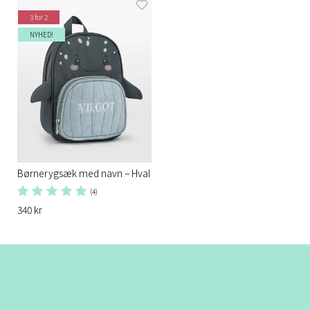
3 for 2
NYHED!
Børnerygsæk med navn – Hval
(4)
340 kr