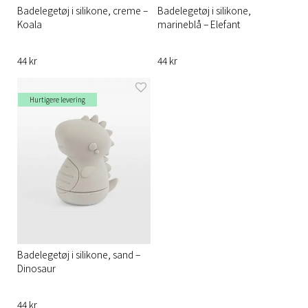
Badelegetøj i silikone, creme –
Badelegetøj i silikone,
Koala
marineblå – Elefant
44 kr
44 kr
Hurtigere levering
Badelegetøj i silikone, sand –
Dinosaur
44 kr