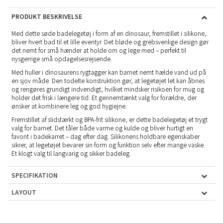
PRODUKT BESKRIVELSE
Med dette søde badelegetøj i form af en dinosaur, fremstillet i silikone,
bliver hvert bad til et lille eventyr. Det bløde og grebsvenlige design gør
det nemt for små hænder at holde om og lege med – perfekt til
nysgerrige små opdagelsesrejsende.
Med huller i dinosaurens rygtagger kan barnet nemt hælde vand ud på
en sjov måde. Den todelte konstruktion gør, at legetøjet let kan åbnes
og rengøres grundigt indvendigt, hvilket mindsker risikoen for mug og
holder det frisk i længere tid. Et gennemtænkt valg for forældre, der
ønsker at kombinere leg og god hygiejne.
Fremstillet af slidstærkt og BPA-frit silikone, er dette badelegetøj et trygt
valg for barnet. Det tåler både varme og kulde og bliver hurtigt en
favorit i badekarret – dag efter dag. Silikonens holdbare egenskaber
sikrer, at legetøjet bevarer sin form og funktion selv efter mange vaske.
Et klogt valg til langvarig og sikker badeleg.
SPECIFIKATION
LAYOUT