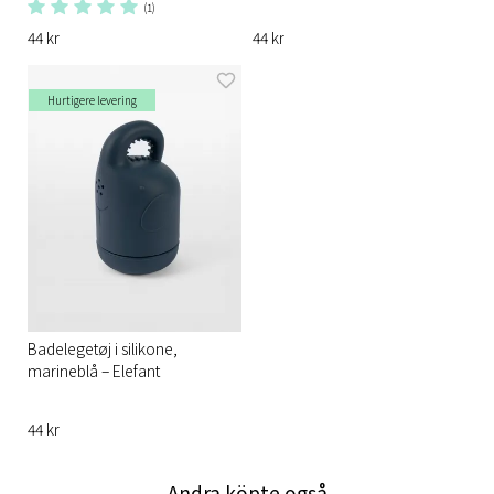
(1)
44 kr
44 kr
Hurtigere levering
Badelegetøj i silikone,
marineblå – Elefant
44 kr
Andra köpte også