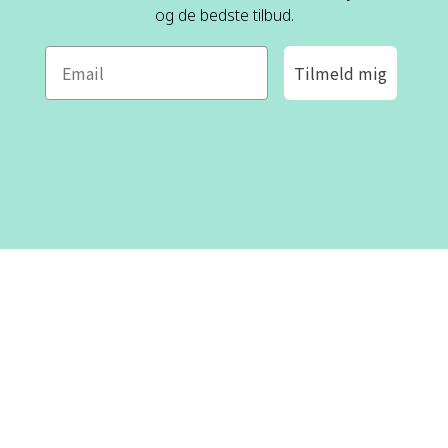
og de bedste tilbud.
Tilmeld mig
ROFA DESIGN
KUNDESERVICE
📝
Skriv til os
Kontakt os
📞 Telefon: +46 8-530 434 10
(svensk og engelsk)
Om os
Man - tor kl 09:00 - 16:00
Fre kl 09:00 - 15:00