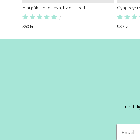
Mini gåbil med navn, hvid - Heart
Gyngedyr m
(1)
850 kr
939 kr
Tilmeld d