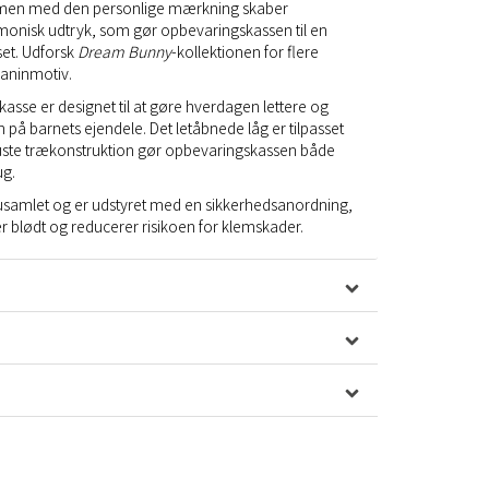
mmen med den personlige mærkning skaber
armonisk udtryk, som gør opbevaringskassen til en
et. Udforsk
Dream Bunny
-kollektionen for flere
aninmotiv.
sse er designet til at gøre hverdagen lettere og
 på barnets ejendele. Det letåbnede låg er tilpasset
te trækonstruktion gør opbevaringskassen både
ug.
samlet og er udstyret med en sikkerhedsanordning,
er blødt og reducerer risikoen for klemskader.