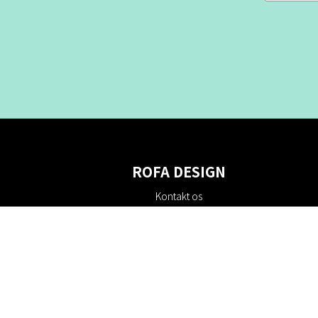
ROFA DESIGN
Kontakt os
Om os
Villkor
Returpolitik
Bæredygtighed
Cookie policy
Privatlivspolitik