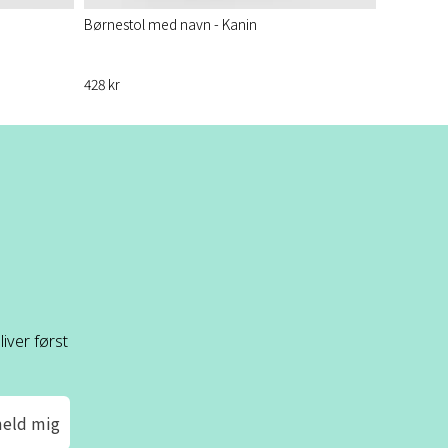
Børnestol med navn - Kanin
428 kr
iver først
meld mig