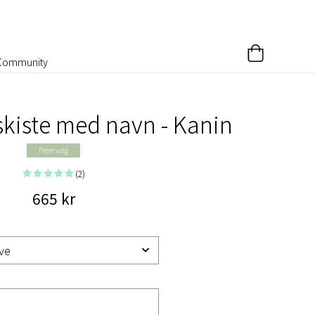
Community
kiste med navn - Kanin
Flere valg
(2)
665 kr