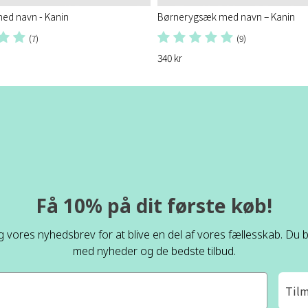
ed navn - Kanin
Børnerygsæk med navn – Kanin
(7)
(9)
340 kr
Få 10% på dit første køb!
ig vores nyhedsbrev for at blive en del af vores fællesskab. Du bl
med nyheder og de bedste tilbud.
Til