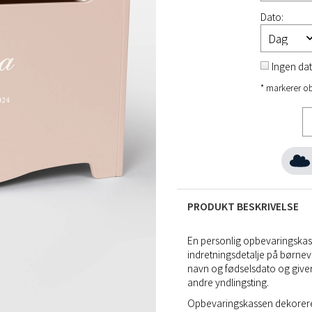
Dato:
Ingen da
* markerer ob
PRODUKT BESKRIVELSE
En personlig opbevaringskas
indretningsdetalje på børn
navn og fødselsdato og giver 
andre yndlingsting.
Opbevaringskassen dekorere