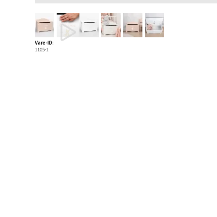
Vare-ID:
1105-1