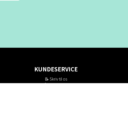
KUNDESERVICE
📝
Skriv til os
📞 Telefon: +46 8-530 434 10
(svensk og engelsk)
Man - tor kl 09:00 - 16:00
Fre kl 09:00 - 15:00
Lukket kl 12:00 - 13:00