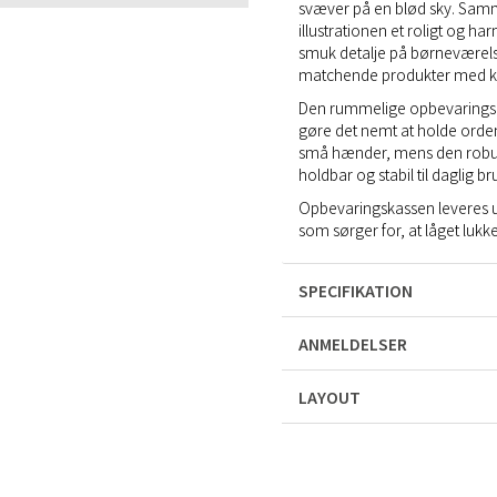
svæver på en blød sky. Sa
illustrationen et roligt og h
smuk detalje på børneværels
matchende produkter med k
Den rummelige opbevaringska
gøre det nemt at holde orden
små hænder, mens den robus
holdbar og stabil til daglig br
Opbevaringskassen leveres u
som sørger for, at låget lukk
SPECIFIKATION
ANMELDELSER
LAYOUT