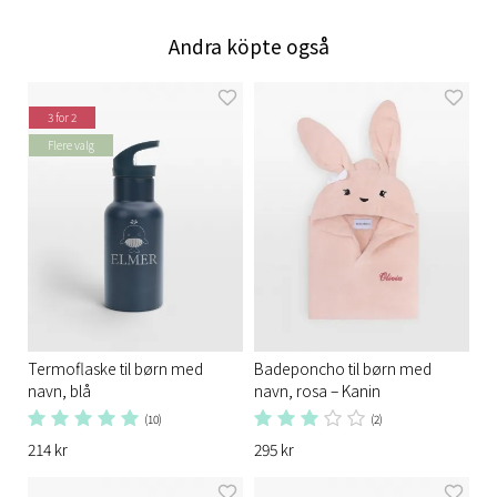
Andra köpte også
3 for 2
Flere valg
Termoflaske til børn med
Badeponcho til børn med
navn, blå
navn, rosa – Kanin
(10)
(2)
214 kr
295 kr