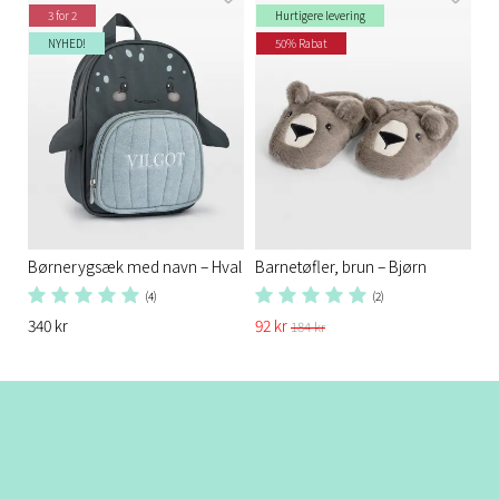
3 for 2
Hurtigere levering
NYHED!
50% Rabat
Børnerygsæk med navn – Hval
Barnetøfler, brun – Bjørn
(4)
(2)
340 kr
92 kr
184 kr