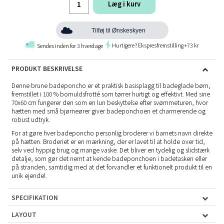
Læg i kurv
Tilføj til Ønskeskyen
Hurtigere? Ekspresfremstilling +73 kr
Sendes inden for 3 hverdage
PRODUKT BESKRIVELSE
Denne brune badeponcho er et praktisk basisplagg til badeglade børn,
fremstillet i 100 % bomuldsfrotté som tørrer hurtigt og effektivt. Med sine
70x60 cm fungerer den som en lun beskyttelse efter svømmeturen, hvor
hætten med små bjørneører giver badeponchoen et charmerende og
robust udtryk.
For at gøre hver badeponcho personlig broderer vi barnets navn direkte
på hætten. Broderiet er en mærkning, der er lavet til at holde over tid,
selv ved hyppig brug og mange vaske. Det bliver en tydelig og slidstærk
detalje, som gør det nemt at kende badeponchoen i badetasken eller
på stranden, samtidig med at det forvandler et funktionelt produkt til en
unik ejendel.
SPECIFIKATION
LAYOUT