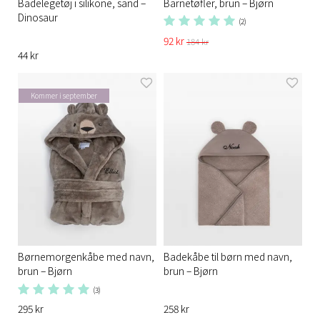
Badelegetøj i silikone, sand –
Barnetøfler, brun – Bjørn
Dinosaur
(2)
92 kr
184 kr
44 kr
Kommer i september
Børnemorgenkåbe med navn,
Badekåbe til børn med navn,
brun – Bjørn
brun – Bjørn
(3)
295 kr
258 kr