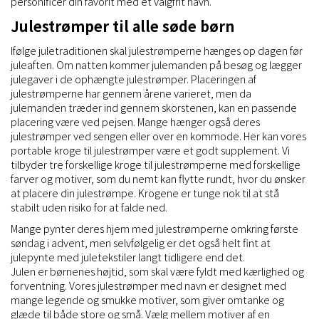
personificer din favorit med et valgfrit navn.
Julestrømper til alle søde børn
Ifølge juletraditionen skal julestrømperne hænges op dagen før
juleaften. Om natten kommer julemanden på besøg og lægger
julegaver i de ophængte julestrømper. Placeringen af
julestrømperne har gennem årene varieret, men da
julemanden træder ind gennem skorstenen, kan en passende
placering være ved pejsen. Mange hænger også deres
julestrømper ved sengen eller over en kommode. Her kan vores
portable kroge til julestrømper være et godt supplement. Vi
tilbyder tre forskellige kroge til julestrømperne med forskellige
farver og motiver, som du nemt kan flytte rundt, hvor du ønsker
at placere din julestrømpe. Krogene er tunge nok til at stå
stabilt uden risiko for at falde ned.
Mange pynter deres hjem med julestrømperne omkring første
søndag i advent, men selvfølgelig er det også helt fint at
julepynte med juletekstiler langt tidligere end det.
Julen er børnenes højtid, som skal være fyldt med kærlighed og
forventning. Vores julestrømper med navn er designet med
mange legende og smukke motiver, som giver omtanke og
glæde til både store og små. Vælg mellem motiver af en