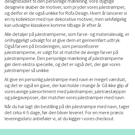
designstadiet til den personlige mærkning. Vore dygtige
designere skaber de motiver, som pryder vores julestrømper,
og derfor er de også unikke for Rofa Design. Hvert år lancerer vi
en ny kollektion med nye dekorative motiver, men selvfølgelig
kan udvalgte klassikere komme tilbage år efter år.
Alle detaljer på julestrømperne, som farve- og materialevalg, er
omhyggeligt udvalgt for at give dem et gennemført udtryk.
Også farven på broderingen, som personificerer
julestrømperne, er valgt for at matche de øvrige farver på
julestrømperne. Den personlige mærkning af julestrømperne
gør dem ekstra specielle, og det er også det, der gør vores
julestrømper så unikke.
At give en personlig julestrømpe med navn er meget værdsat,
og det er også en gave, der kan holde i mange år. Gå ikke glip af
vores øvrige
julesortiment
med julestrømper, juletræstæpper
og julegaveposer, der matcher vores julestrømper med navn.
Når du har lagt din bestilling på din julestrømpe med navn, tager
det cirka 4-5 dage, før den bliver leveret. For en mere præcis
leveringsdato anbefaler vi, at du kigger i vores checkout.