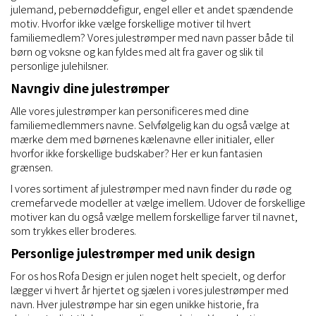
julemand, pebernøddefigur, engel eller et andet spændende
motiv. Hvorfor ikke vælge forskellige motiver til hvert
familiemedlem? Vores julestrømper med navn passer både til
børn og voksne og kan fyldes med alt fra gaver og slik til
personlige julehilsner.
Navngiv dine julestrømper
Alle vores julestrømper kan personificeres med dine
familiemedlemmers navne. Selvfølgelig kan du også vælge at
mærke dem med børnenes kælenavne eller initialer, eller
hvorfor ikke forskellige budskaber? Her er kun fantasien
grænsen.
I vores sortiment af julestrømper med navn finder du røde og
cremefarvede modeller at vælge imellem. Udover de forskellige
motiver kan du også vælge mellem forskellige farver til navnet,
som trykkes eller broderes.
Personlige julestrømper med unik design
For os hos Rofa Design er julen noget helt specielt, og derfor
lægger vi hvert år hjertet og sjælen i vores julestrømper med
navn. Hver julestrømpe har sin egen unikke historie, fra