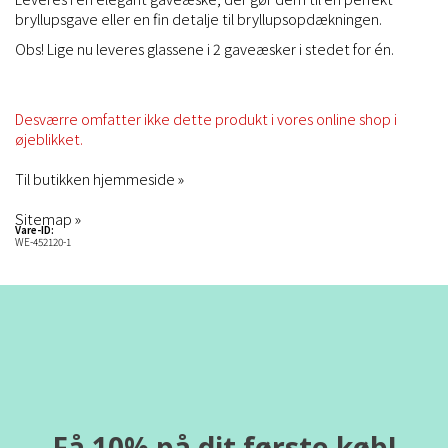
bryllupsgave eller en fin detalje til bryllupsopdækningen.
Obs! Lige nu leveres glassene i 2 gaveæsker i stedet for én.
Desværre omfatter ikke dette produkt i vores online shop i
øjeblikket.
Til butikken hjemmeside »
Sitemap »
Vare-ID:
WE-452120-1
Få 10% på dit første køb!