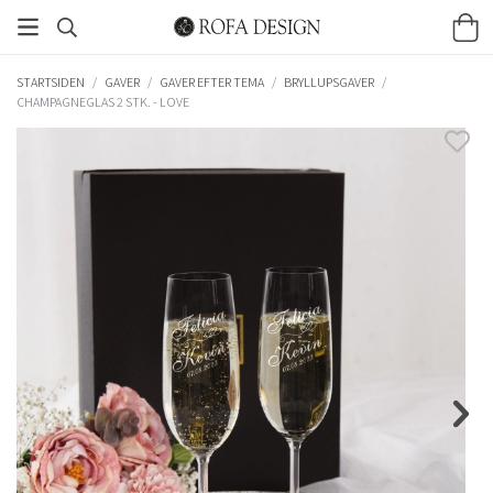
STARTSIDEN
/
GAVER
/
GAVER EFTER TEMA
/
BRYLLUPSGAVER
/
CHAMPAGNEGLAS 2 STK. - LOVE