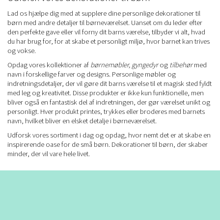
Lad os hjælpe dig med at supplere dine personlige dekorationer til
børn med andre detaljer til børneværelset. Uanset om du leder efter
den perfekte gave eller vil forny dit barns værelse, tilbyder vi alt, hvad
du har brug for, for at skabe et personligt miljø, hvor barnet kan trives
og vokse.
Opdag vores kollektioner af
børnemøbler
,
gyngedyr
og
tilbehør
med
navn i forskellige farver og designs. Personlige møbler og
indretningsdetaljer, der vil gøre dit barns værelse til et magisk sted fyldt
med leg og kreativitet. Disse produkter er ikke kun funktionelle, men
bliver også en fantastisk del af indretningen, der gør værelset unikt og
personligt. Hver produkt printes, trykkes eller broderes med barnets
navn, hvilket bliver en elsket detalje i børneværelset.
Udforsk vores sortiment i dag og opdag, hvor nemt det er at skabe en
inspirerende oase for de små børn. Dekorationer til børn, der skaber
minder, der vil vare hele livet.