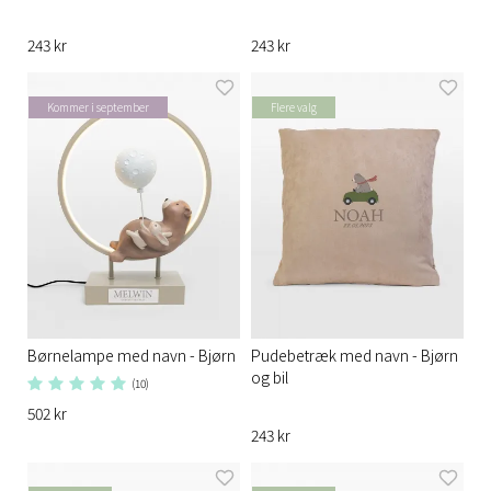
243 kr
243 kr
Kommer i september
Flere valg
Børnelampe med navn - Bjørn
Pudebetræk med navn - Bjørn
og bil
(10)
502 kr
243 kr