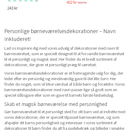
402 kr
502 kr
243 kr
Personlige børneværelsesdekorationer – Navn
inkluderet!
Lad os inspirere dig med vores udvalg af dekorationer med navn til
børneværelset, som er specielt designet til at forvandle børneværelset
til et personligt og magisk sted. Her finder du et bredt sortiment af
dekorationer, der giver et personligt præg til værelset.
Vores børneværelsesdekorationer er et fremragende valg for dig, der
leder efter en personlig og mindeværdig gave til det lille
barn
. Her
finder du noget, som vil blive værdsat af både børn og forældre. Vores
børneværelsesdekorationer med navn passer lige så godt som en
speciel dåbsgave eller som en gave til barnets første fødselsdag.
Skab et magisk børneværelse med personlighed
Gør børneværelset til et personligt sted for dit barn ved at indrette med
vores dekorationer, der er specielt tilpasset børneværelser, og som
afspejler dit barns personlighed og interesser. I vores sortiment af
dekorationer til børn finder du alt fra pudebetræk og billeder i smukke