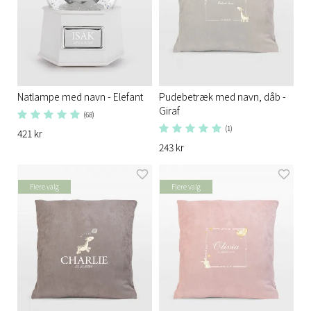
Natlampe med navn - Elefant
Pudebetræk med navn, dåb -
Giraf
(68)
(1)
421 kr
243 kr
Flere valg
Flere valg