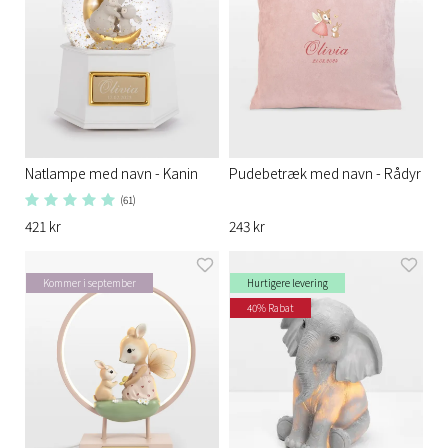
Natlampe med navn - Kanin
Pudebetræk med navn - Rådyr
(61)
421 kr
243 kr
Kommer i september
Hurtigere levering
40% Rabat