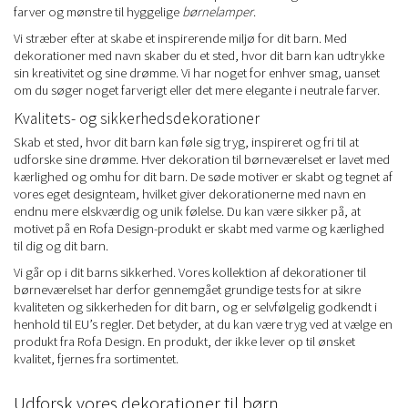
farver og mønstre til hyggelige
børnelamper
.
Vi stræber efter at skabe et inspirerende miljø for dit barn. Med
dekorationer med navn skaber du et sted, hvor dit barn kan udtrykke
sin kreativitet og sine drømme. Vi har noget for enhver smag, uanset
om du søger noget farverigt eller det mere elegante i neutrale farver.
Kvalitets- og sikkerhedsdekorationer
Skab et sted, hvor dit barn kan føle sig tryg, inspireret og fri til at
udforske sine drømme. Hver dekoration til børneværelset er lavet med
kærlighed og omhu for dit barn. De søde motiver er skabt og tegnet af
vores eget designteam, hvilket giver dekorationerne med navn en
endnu mere elskværdig og unik følelse. Du kan være sikker på, at
motivet på en Rofa Design-produkt er skabt med varme og kærlighed
til dig og dit barn.
Vi går op i dit barns sikkerhed. Vores kollektion af dekorationer til
børneværelset har derfor gennemgået grundige tests for at sikre
kvaliteten og sikkerheden for dit barn, og er selvfølgelig godkendt i
henhold til EU’s regler. Det betyder, at du kan være tryg ved at vælge en
produkt fra Rofa Design. En produkt, der ikke lever op til ønsket
kvalitet, fjernes fra sortimentet.
Udforsk vores dekorationer til børn