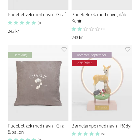
Pudebetræk med navn - Giraf
Pudebetræk med navn, dåb -
Kanin
(1)
(1)
243 kr
243 kr
Flere valg
Kommer i september
20% Rabat
Pudebetræk med navn - Giraf
Børnelampe med navn - Rådyr
& ballon
(5)
(1)