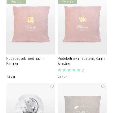
Flere valg
Flere valg
Pudebetræk med navn -
Pudebetræk med navn, Kanin
Kaniner
& måne
(1)
243 kr
243 kr