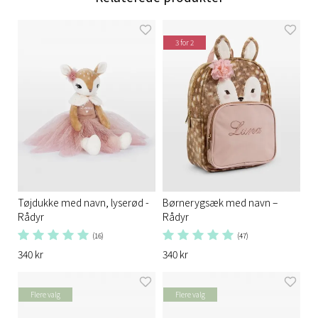
3 for 2
Tøjdukke med navn, lyserød -
Børnerygsæk med navn –
Rådyr
Rådyr
(16)
(47)
340 kr
340 kr
Flere valg
Flere valg