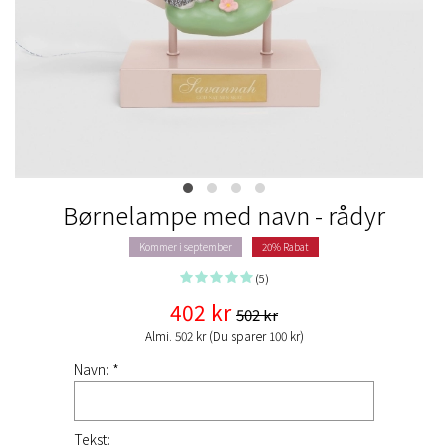
Børnelampe med navn - rådyr
Kommer i september
20% Rabat
(5)
402 kr
502 kr
Almi. 502 kr (Du sparer 100 kr)
Navn: *
Tekst: