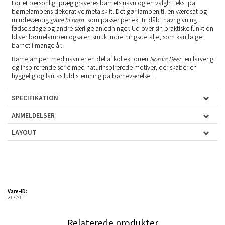
For et personligt præg graveres barnets navn og en valgfri tekst på
børnelampens dekorative metalskilt. Det gør lampen til en værdsat og
mindeværdig
gave til børn
, som passer perfekt til dåb, navngivning,
fødselsdage og andre særlige anledninger. Ud over sin praktiske funktion
bliver børnelampen også en smuk indretningsdetalje, som kan følge
barnet i mange år.
Børnelampen med navn er en del af kollektionen
Nordic Deer
, en farverig
og inspirerende serie med naturinspirerede motiver, der skaber en
hyggelig og fantasifuld stemning på børneværelset.
SPECIFIKATION
ANMELDELSER
LAYOUT
Vare-ID:
2132-1
Relaterede produkter