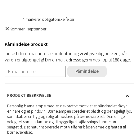
* markerer obligatoriske felter
Kommer i september
Påmindelse produkt
Indtast din e-mailadresse nedenfor, og vi vil give dig besked, når
varen er tilgængelig! Din e-mail-adresse gemmes i op til 180 dage.
Påmindelse
PRODUKT BESKRIVELSE
Personlig børnelampe med et dekorativt motiv af et håndmalet rådyr,
en hare og et pindsvin. Børnelampen spreder et blødt og behageligt lys,
som skaber en tryg og rolig atmosfære på børneværelset. Den er lige
velegnet som natlampe og til hyggelige højtlæsningsstunder før
sengetid. Det naturinspirerede motiv tilfører både varme og fantasi til
børneværelset.