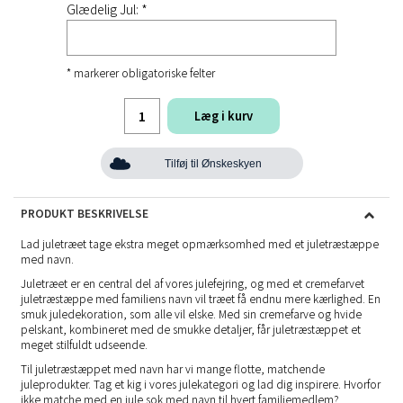
Glædelig Jul: *
* markerer obligatoriske felter
Læg i kurv
Tilføj til Ønskeskyen
PRODUKT BESKRIVELSE
Lad juletræet tage ekstra meget opmærksomhed med et juletræstæppe
med navn.
Juletræet er en central del af vores julefejring, og med et cremefarvet
juletræstæppe med familiens navn vil træet få endnu mere kærlighed. En
smuk juledekoration, som alle vil elske. Med sin cremefarve og hvide
pelskant, kombineret med de smukke detaljer, får juletræstæppet et
meget stilfuldt udseende.
Til juletræstæppet med navn har vi mange flotte, matchende
juleprodukter
. Tag et kig i vores julekategori og lad dig inspirere. Hvorfor
ikke matche med en
jule sok med navn
til hvert familiemedlem?