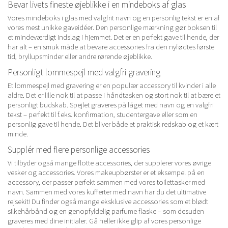
Bevar livets fineste øjeblikke i en mindeboks af glas
Vores mindeboks i glas med valgfrit navn og en personlig tekst er en af
vores mest unikke gaveidéer. Den personlige mærkning gør boksen til
et mindeværdigt indslag i hjemmet. Det er en perfekt gave til hende, der
har alt – en smuk måde at bevare accessories fra den nyfødtes første
tid, bryllupsminder eller andre rørende øjeblikke.
Personligt lommespejl med valgfri gravering
Et lommespejl med gravering er en populær accessory til kvinder i alle
aldre. Det er lille nok til at passe i håndtasken og stort nok til at bære et
personligt budskab. Spejlet graveres på låget med navn og en valgfri
tekst – perfekt til f.eks. konfirmation, studentergave eller som en
personlig gave til hende. Det bliver både et praktisk redskab og et kært
minde.
Supplér med flere personlige accessories
Vi tilbyder også mange flotte accessories, der supplerer vores øvrige
vesker og accessories.
Vores makeupbørster er et eksempel på en
accessory, der passer perfekt sammen med vores
toilettasker med
navn
. Sammen med vores
kufferter med navn
har du det ultimative
rejsekit! Du finder også mange eksklusive accessories som et blødt
silkehårbånd og en genopfyldelig parfume flaske – som desuden
graveres med dine initialer. Gå heller ikke glip af vores personlige