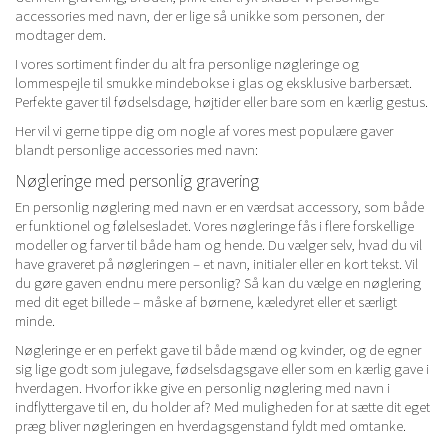
accessories med navn, der er lige så unikke som personen, der
modtager dem.
I vores sortiment finder du alt fra personlige nøgleringe og
lommespejle til smukke mindebokse i glas og eksklusive barbersæt.
Perfekte gaver til fødselsdage, højtider eller bare som en kærlig gestus.
Her vil vi gerne tippe dig om nogle af vores mest populære gaver
blandt personlige accessories med navn:
Nøgleringe med personlig gravering
En personlig nøglering med navn er en værdsat accessory, som både
er funktionel og følelsesladet. Vores nøgleringe fås i flere forskellige
modeller og farver til både ham og hende. Du vælger selv, hvad du vil
have graveret på nøgleringen – et navn, initialer eller en kort tekst. Vil
du gøre gaven endnu mere personlig? Så kan du vælge en nøglering
med dit eget billede – måske af børnene, kæledyret eller et særligt
minde.
Nøgleringe er en perfekt gave til både mænd og kvinder, og de egner
sig lige godt som julegave, fødselsdagsgave eller som en kærlig gave i
hverdagen. Hvorfor ikke give en personlig nøglering med navn i
indflyttergave til en, du holder af? Med muligheden for at sætte dit eget
præg bliver nøgleringen en hverdagsgenstand fyldt med omtanke.