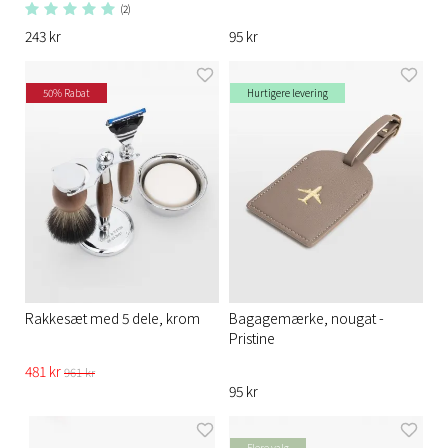
(2)
243 kr
95 kr
50% Rabat
Hurtigere levering
Rakkesæt med 5 dele, krom
Bagagemærke, nougat -
Pristine
481 kr
961 kr
95 kr
Flere valg