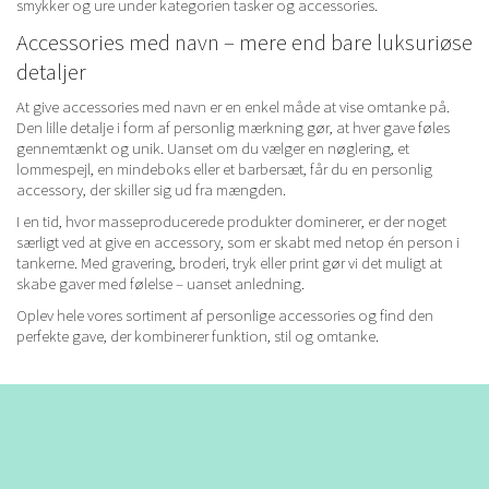
smykker
og
ure
under kategorien tasker og accessories.
Accessories med navn – mere end bare luksuriøse
detaljer
At give accessories med navn er en enkel måde at vise omtanke på.
Den lille detalje i form af personlig mærkning gør, at hver gave føles
gennemtænkt og unik. Uanset om du vælger en nøglering, et
lommespejl, en mindeboks eller et barbersæt, får du en personlig
accessory, der skiller sig ud fra mængden.
I en tid, hvor masseproducerede produkter dominerer, er der noget
særligt ved at give en accessory, som er skabt med netop én person i
tankerne. Med gravering, broderi, tryk eller print gør vi det muligt at
skabe gaver med følelse – uanset anledning.
Oplev hele vores sortiment af personlige accessories og find den
perfekte gave, der kombinerer funktion, stil og omtanke.