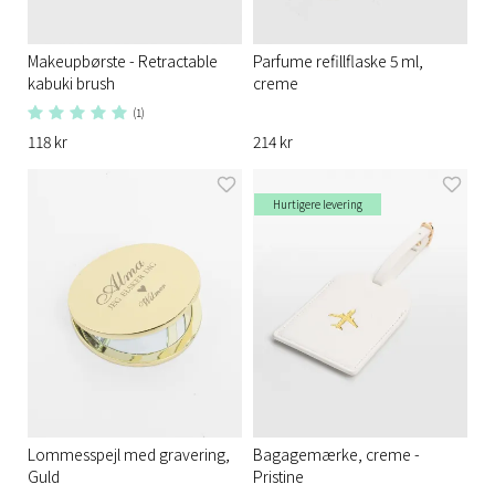
Makeupbørste - Retractable
Parfume refillflaske 5 ml,
kabuki brush
creme
(1)
118 kr
214 kr
Hurtigere levering
Lommesspejl med gravering,
Bagagemærke, creme -
Guld
Pristine