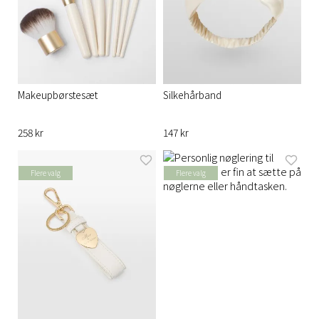
Makeupbørstesæt
Silkehårband
258 kr
147 kr
Flere valg
Flere valg